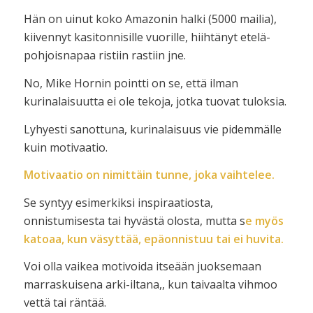
Hän on uinut koko Amazonin halki (5000 mailia),
kiivennyt kasitonnisille vuorille, hiihtänyt etelä-
pohjoisnapaa ristiin rastiin jne.
No, Mike Hornin pointti on se, että ilman
kurinalaisuutta ei ole tekoja, jotka tuovat tuloksia.
Lyhyesti sanottuna, kurinalaisuus vie pidemmälle
kuin motivaatio.
Motivaatio on nimittäin tunne, joka vaihtelee.
Se syntyy esimerkiksi inspiraatiosta,
onnistumisesta tai hyvästä olosta, mutta s
e myös
katoaa, kun väsyttää, epäonnistuu tai ei huvita.
Voi olla vaikea motivoida itseään juoksemaan
marraskuisena arki-iltana,, kun taivaalta vihmoo
vettä tai räntää.