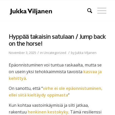
Hyppää takaisin satulaan / Jump back
on the horse!
/
/
November 3, 2025
in
Uncategorized
by
Jukka Viljanen
Epäonnistuminen voi tuntua raskaalta, mutta se
on usein yksi tehokkaimmista tavoista
kasvaa ja
kehittyä
.
On sanottu, että “
virhe ei ole epäonnistuminen,
ellei siitä kieltäydy oppimasta
“
Kun kohtaa vastoinkäymisiä ja silti jatkaa,
rakentuu
henkinen kestokyky
. Tämä resilienssi