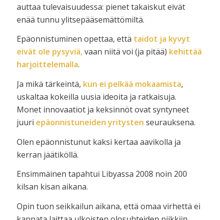
auttaa tulevaisuudessa: pienet takaiskut eivät
enää tunnu ylitsepääsemättömiltä.
Epäonnistuminen opettaa, että
taidot ja kyvyt
eivät ole pysyviä,
vaan niitä voi (ja pitää)
kehittää
harjoittelemalla
.
Ja mikä tärkeintä,
kun ei pelkää mokaamista
,
uskaltaa kokeilla uusia ideoita ja ratkaisuja.
Monet innovaatiot ja keksinnöt ovat syntyneet
juuri
epäonnistuneiden yritysten
seurauksena.
Olen epäonnistunut kaksi kertaa aavikolla ja
kerran jäätiköllä.
Ensimmäinen tapahtui Libyassa 2008 noin 200
kilsan kisan aikana.
Opin tuon seikkailun aikana, että omaa virhettä ei
kannata laittaa ulkoisten olosuhteiden piikkiin.