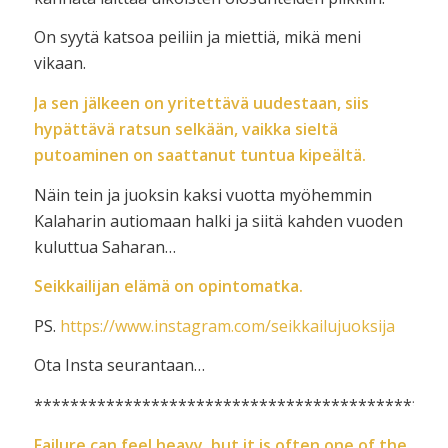
On syytä katsoa peiliin ja miettiä, mikä meni
vikaan.
Ja sen jälkeen on yritettävä uudestaan, siis
hypättävä ratsun selkään, vaikka sieltä
putoaminen on saattanut tuntua kipeältä.
Näin tein ja juoksin kaksi vuotta myöhemmin
Kalaharin autiomaan halki ja siitä kahden vuoden
kuluttua Saharan…
Seikkailijan elämä on opintomatka.
PS.
https://www.instagram.com/seikkailujuoksija
Ota Insta seurantaan…
**********************************************
Failure can feel heavy, but it is often one of the