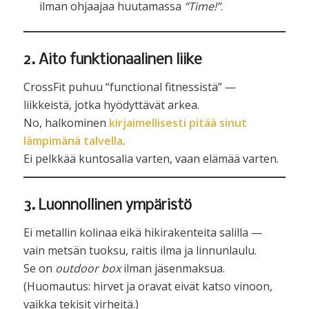
ilman ohjaajaa huutamassa
“Time!”
.
2. Aito funktionaalinen liike
CrossFit puhuu “functional fitnessistä” —
liikkeistä, jotka hyödyttävät arkea.
No, halkominen
kirjaimellisesti pitää sinut
lämpimänä talvella
.
Ei pelkkää kuntosalia varten, vaan elämää varten.
3. Luonnollinen ympäristö
Ei metallin kolinaa eikä hikirakenteita salilla —
vain metsän tuoksu, raitis ilma ja linnunlaulu.
Se on
outdoor box
ilman jäsenmaksua.
(Huomautus: hirvet ja oravat eivät katso vinoon,
vaikka tekisit virheitä.)