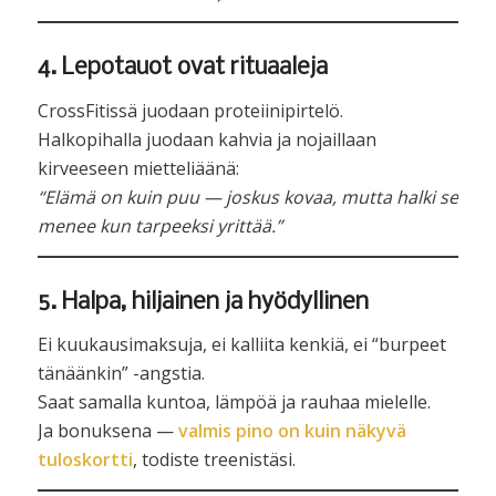
4. Lepotauot ovat rituaaleja
CrossFitissä juodaan proteiinipirtelö.
Halkopihalla juodaan kahvia ja nojaillaan
kirveeseen mietteliäänä:
“Elämä on kuin puu — joskus kovaa, mutta halki se
menee kun tarpeeksi yrittää.”
5. Halpa, hiljainen ja hyödyllinen
Ei kuukausimaksuja, ei kalliita kenkiä, ei “burpeet
tänäänkin” -angstia.
Saat samalla kuntoa, lämpöä ja rauhaa mielelle.
Ja bonuksena —
valmis pino on kuin näkyvä
tuloskortti
, todiste treenistäsi.