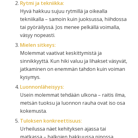
Rytmi ja tekniikka:
Hyvä hakkuu sujuu rytmillä ja oikealla
tekniikalla – samoin kuin juoksussa, hiihdossa
tai pyöräilyssä. Jos menee pelkällä voimalla,
väsyy nopeasti.
Mielen sitkeys:
Molemmat vaativat keskittymistä ja
sinnikkyyttä. Kun hiki valuu ja lihakset väsyvät,
jatkaminen on enemmän tahdon kuin voiman
kysymys.
Luonnonläheisyys:
Usein molemmat tehdään ulkona – raitis ilma,
metsän tuoksu ja luonnon rauha ovat iso osa
kokemusta.
Tuloksen konkreettisuus:
Urheilussa näet kehityksen ajassa tai
matkassa – halkojen hakkuussa pinossa.