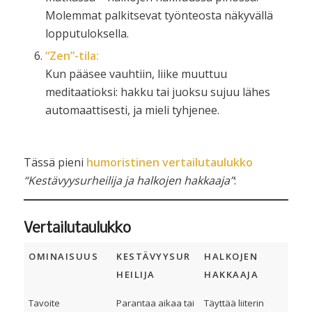
Molemmat palkitsevat työnteosta näkyvällä
lopputuloksella.
“Zen”-tila:
Kun pääsee vauhtiin, liike muuttuu
meditaatioksi: hakku tai juoksu sujuu lähes
automaattisesti, ja mieli tyhjenee.
Tässä pieni
humoristinen vertailutaulukko
“Kestävyysurheilija ja halkojen hakkaaja”
:
Vertailutaulukko
OMINAISUUS
KESTÄVYYSUR
HALKOJEN
HEILIJA
HAKKAAJA
Tavoite
Parantaa aikaa tai
Täyttää liiterin