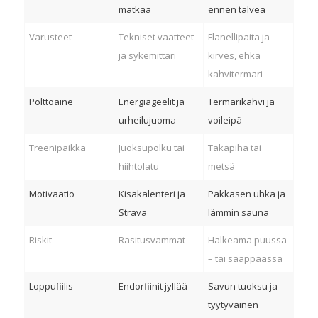
matkaa
ennen talvea
Varusteet
Tekniset vaatteet
Flanellipaita ja
ja sykemittari
kirves, ehkä
kahvitermari
Polttoaine
Energiageelit ja
Termarikahvi ja
urheilujuoma
voileipä
Treenipaikka
Juoksupolku tai
Takapiha tai
hiihtolatu
metsä
Motivaatio
Kisakalenteri ja
Pakkasen uhka ja
Strava
lämmin sauna
Riskit
Rasitusvammat
Halkeama puussa
– tai saappaassa
Loppufiilis
Endorfiinit jyllää
Savun tuoksu ja
tyytyväinen