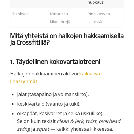
huokaus
Tulokset
Mittarissa
Pino kasvaa
kilometrejä
silmissä
Mitä yhteistä on halkojen hakkaamisella
ja Crossfitillä?
1. Täydellinen kokovartalotreeni
Halkojen hakkaaminen aktivoi
kaikki isot
lihasryhmät
:
jalat (tasapaino ja voimansiirto),
keskivartalo (vääntö ja tuki),
olkapäät, käsivarret ja selkä (iskuliike).
Se on kuin tekisit
clean & jerk
,
twist
,
overhead
swing
ja
squat
— kaikki yhdessä liikkeessä,