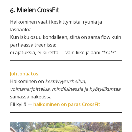
6. Mielen CrossFit
Halkominen vaatii keskittymistä, rytmiä ja
läsnäoloa.
Kun isku osuu kohdalleen, siinä on sama flow kuin
parhaassa treenissä:
ei ajatuksia, ei kiirettä — vain liike ja ääni
“krak!”
.
Johtopäätös:
Halkominen on
kestävyysurheilua,
voimaharjoittelua, mindfulnessia ja hyötyliikuntaa
samassa paketissa.
Eli kyllä —
halkominen on paras CrossFit.