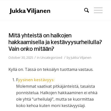
Mitä yhteistä on halkojen
hakkaamisella ja kestävyysurheilulla?
Vain onko mitään?
/
/
October 30, 2025
in
Uncategorized
by
Jukka Viljanen
Kyllä on. Tässä on tekoälyn tuottama vastaus.
F
yysinen kestävyys:
Molemmat vaativat pitkäjänteistä, tasaista
ponnistelua. Halkojen hakkaaminen ei ehkä
ole yhtä “urheilulaji”, mutta se kuormittaa
koko kehoa kuten moni kestävyyslaji.