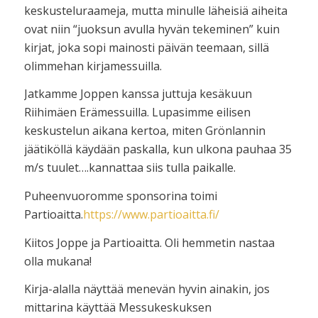
keskusteluraameja, mutta minulle läheisiä aiheita
ovat niin “juoksun avulla hyvän tekeminen” kuin
kirjat, joka sopi mainosti päivän teemaan, sillä
olimmehan kirjamessuilla.
Jatkamme Joppen kanssa juttuja kesäkuun
Riihimäen Erämessuilla. Lupasimme eilisen
keskustelun aikana kertoa, miten Grönlannin
jäätiköllä käydään paskalla, kun ulkona pauhaa 35
m/s tuulet….kannattaa siis tulla paikalle.
Puheenvuoromme sponsorina toimi
Partioaitta.
https://www.partioaitta.fi/
Kiitos Joppe ja Partioaitta. Oli hemmetin nastaa
olla mukana!
Kirja-alalla näyttää menevän hyvin ainakin, jos
mittarina käyttää Messukeskuksen