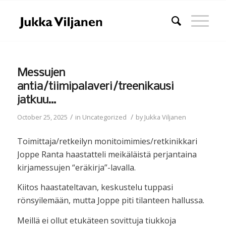
Messujen
antia/tiimipalaveri/treenikausi
jatkuu…
/
/
October 25, 2025
in
Uncategorized
by
Jukka Viljanen
Toimittaja/retkeilyn monitoimimies/retkinikkari
Joppe Ranta haastatteli meikäläistä perjantaina
kirjamessujen “eräkirja”-lavalla.
Kiitos haastateltavan, keskustelu tuppasi
rönsyilemään, mutta Joppe piti tilanteen hallussa.
Meillä ei ollut etukäteen sovittuja tiukkoja