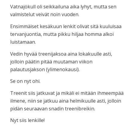
Vatnajökull oli seikkailuna aika lyhyt, mutta sen
valmistelut veivät noin vuoden.
Ensimmäiset kesäkuun lenkit olivat sitä kuuluisaa
tervanjuontia, mutta pikku hiljaa homma alkoi
luistamaan.
Vedin hyvää treenijaksoa aina lokakuulle asti,
jolloin päätin pitää muutaman viikon
palautusjakson (ylimenokausi).
Se on nyt ohi.
Treenit siis jatkuvat ja mikäli ei mitään ihmeempää
ilmene, niin se jatkuu aina helmikuulle asti, jolloin
pidän seuraavan snadin treenibreikin.
Nyt siis lenkille!