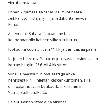
vierailijamäärää.
Ennen kirjamessuja tapasin tiimilounaalla
seikkailutoimittaja Jyrin ja retkikuntaneuvos
Penan.
Aiheena oli Sahara. Tapaamme tällä
kokoonpanolla kahden viikon kuluttua.
Juoksun alkuun on vain 11 kk ja pari päivää päälle.
Kirjoitin tulevasta Saharan juoksusta ensimmäisen
kerran blogiini 26.6. eli 4 kk sitten.
Siinä vaiheessa olin fyysisesti (ja ehkä
henkisestikin…) hieman keskenkuntoinen, sillä
olin palannut vain kuukautta aikaisemmin
Vatnajökull-jäätiköltä.
Palautuminen ottaa aina aikansa.