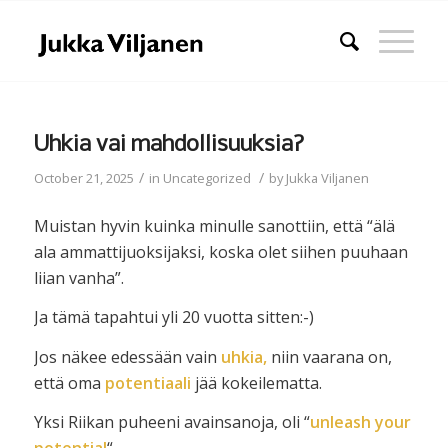
Uhkia vai mahdollisuuksia?
/
/
October 21, 2025
in
Uncategorized
by
Jukka Viljanen
Muistan hyvin kuinka minulle sanottiin, että “älä
ala ammattijuoksijaksi, koska olet siihen puuhaan
liian vanha”.
Ja tämä tapahtui yli 20 vuotta sitten:-)
Jos näkee edessään vain
uhkia,
niin vaarana on,
että oma
potentiaali
jää kokeilematta.
Yksi Riikan puheeni avainsanoja, oli “
unleash your