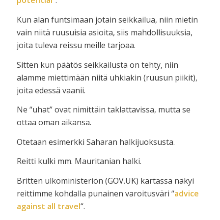
potential
“.
Kun alan funtsimaan jotain seikkailua, niin mietin
vain niitä ruusuisia asioita, siis mahdollisuuksia,
joita tuleva reissu meille tarjoaa.
Sitten kun päätös seikkailusta on tehty, niin
alamme miettimään niitä uhkiakin (ruusun piikit),
joita edessä vaanii.
Ne “uhat” ovat nimittäin taklattavissa, mutta se
ottaa oman aikansa.
Otetaan esimerkki Saharan halkijuoksusta.
Reitti kulki mm. Mauritanian halki.
Britten ulkoministeriön (GOV.UK) kartassa näkyi
reittimme kohdalla punainen varoitusväri “
advice
against all travel
“.