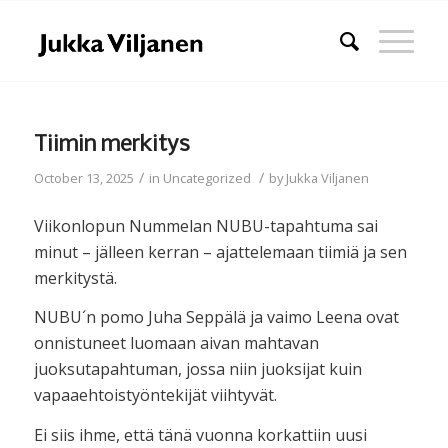
Tiimin merkitys
/
/
October 13, 2025
in
Uncategorized
by
Jukka Viljanen
Viikonlopun Nummelan NUBU-tapahtuma sai
minut – jälleen kerran – ajattelemaan tiimiä ja sen
merkitystä.
NUBU´n pomo Juha Seppälä ja vaimo Leena ovat
onnistuneet luomaan aivan mahtavan
juoksutapahtuman, jossa niin juoksijat kuin
vapaaehtoistyöntekijät viihtyvät.
Ei siis ihme, että tänä vuonna korkattiin uusi