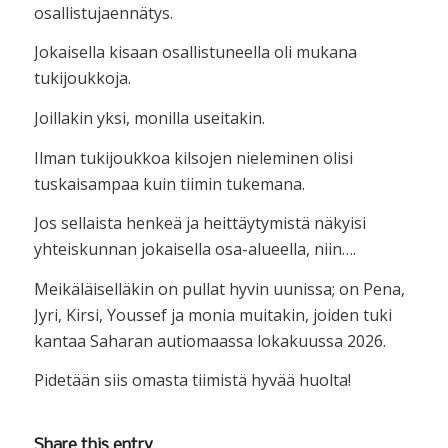
osallistujaennätys.
Jokaisella kisaan osallistuneella oli mukana
tukijoukkoja.
Joillakin yksi, monilla useitakin.
Ilman tukijoukkoa kilsojen nieleminen olisi
tuskaisampaa kuin tiimin tukemana.
Jos sellaista henkeä ja heittäytymistä näkyisi
yhteiskunnan jokaisella osa-alueella, niin….
Meikäläiselläkin on pullat hyvin uunissa; on Pena,
Jyri, Kirsi, Youssef ja monia muitakin, joiden tuki
kantaa Saharan autiomaassa lokakuussa 2026.
Pidetään siis omasta tiimistä hyvää huolta!
Share this entry