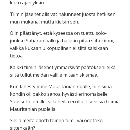
koko ajan yksin.
Tiimin jäsenet olisivat halunneet juosta hetkisen
mun mukana, mutta kielsin sen.
Olin päättänyt, että kyseessä on tuettu solo-
juoksu Saharan halki ja halusin pitää siitä kiinni,
vaikka kukaan ulkopuolinen ei siitä saisikaan
tietoa.
Kaikki tiimin jäsenet ymmärsivät päätökseni eikä
siitä tullut meidän välille mitään skismaa.
Kun lähestyimme Mauritanian rajalle, niin siinä
kohdin oli pakko sanoa hyvästi erinomaiselle
Youssefn tiimille, sillä heillä ei ollut lisenssiä toimia
Mauritanian puolella.
Siellä meitä odotti toinen tiimi, vai odottiko
sittenkään?