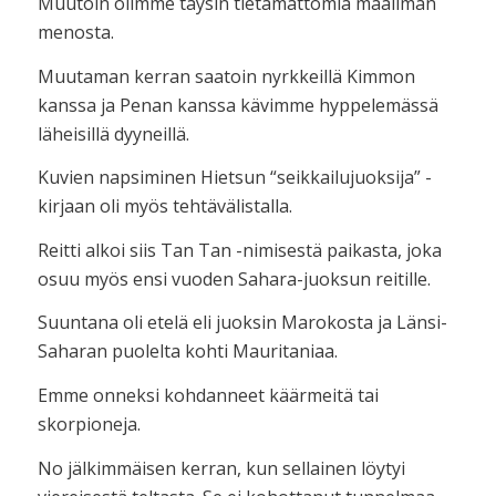
Muutoin olimme täysin tietämättömiä maailman
menosta.
Muutaman kerran saatoin nyrkkeillä Kimmon
kanssa ja Penan kanssa kävimme hyppelemässä
läheisillä dyyneillä.
Kuvien napsiminen Hietsun “seikkailujuoksija” -
kirjaan oli myös tehtävälistalla.
Reitti alkoi siis Tan Tan -nimisestä paikasta, joka
osuu myös ensi vuoden Sahara-juoksun reitille.
Suuntana oli etelä eli juoksin Marokosta ja Länsi-
Saharan puolelta kohti Mauritaniaa.
Emme onneksi kohdanneet käärmeitä tai
skorpioneja.
No jälkimmäisen kerran, kun sellainen löytyi