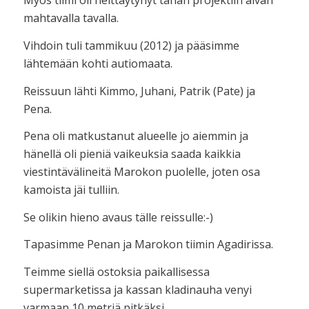
Myös tiimi oli heittäytynyt tähän projektiin aivan
mahtavalla tavalla.
Vihdoin tuli tammikuu (2012) ja pääsimme
lähtemään kohti autiomaata.
Reissuun lähti Kimmo, Juhani, Patrik (Pate) ja
Pena.
Pena oli matkustanut alueelle jo aiemmin ja
hänellä oli pieniä vaikeuksia saada kaikkia
viestintävälineitä Marokon puolelle, joten osa
kamoista jäi tulliin.
Se olikin hieno avaus tälle reissulle:-)
Tapasimme Penan ja Marokon tiimin Agadirissa.
Teimme siellä ostoksia paikallisessa
supermarketissa ja kassan kladinauha venyi
varmaan 10 metriä pitkäksi.