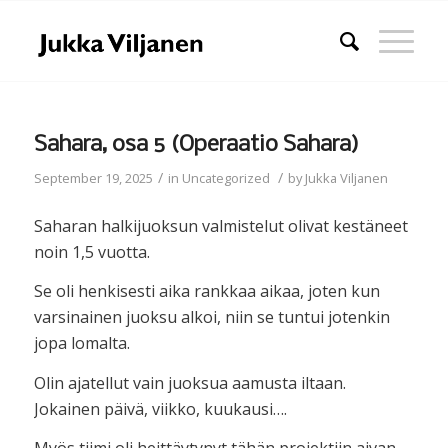
Sahara, osa 5 (Operaatio Sahara)
/
/
September 19, 2025
in
Uncategorized
by
Jukka Viljanen
Saharan halkijuoksun valmistelut olivat kestäneet
noin 1,5 vuotta.
Se oli henkisesti aika rankkaa aikaa, joten kun
varsinainen juoksu alkoi, niin se tuntui jotenkin
jopa lomalta.
Olin ajatellut vain juoksua aamusta iltaan.
Jokainen päivä, viikko, kuukausi….