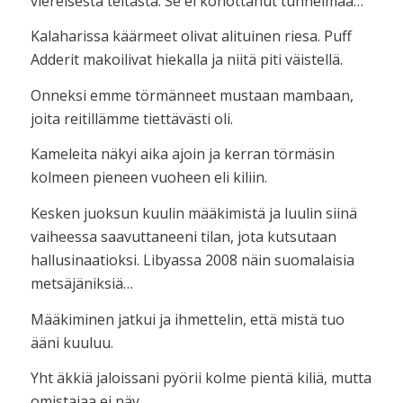
viereisestä teltasta. Se ei kohottanut tunnelmaa…
Kalaharissa käärmeet olivat alituinen riesa. Puff
Adderit makoilivat hiekalla ja niitä piti väistellä.
Onneksi emme törmänneet mustaan mambaan,
joita reitillämme tiettävästi oli.
Kameleita näkyi aika ajoin ja kerran törmäsin
kolmeen pieneen vuoheen eli kiliin.
Kesken juoksun kuulin määkimistä ja luulin siinä
vaiheessa saavuttaneeni tilan, jota kutsutaan
hallusinaatioksi. Libyassa 2008 näin suomalaisia
metsäjäniksiä…
Määkiminen jatkui ja ihmettelin, että mistä tuo
ääni kuuluu.
Yht äkkiä jaloissani pyörii kolme pientä kiliä, mutta
omistajaa ei näy.