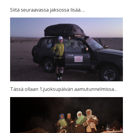
Siitä seuraavassa jaksossa lisää….
Tässä ollaan 1.juoksupäivän aamutunnelmissa…