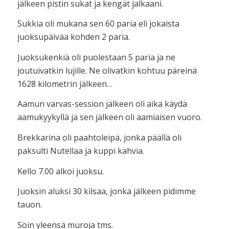
jälkeen pistin sukat ja kengät jalkaani.
Sukkia oli mukana sen 60 paria eli jokaista
juoksupäivää kohden 2 paria.
Juoksukenkiä oli puolestaan 5 paria ja ne
joutuivatkin lujille. Ne olivatkin kohtuu päreinä
1628 kilometrin jälkeen…
Aamun varvas-session jälkeen oli aika käydä
aamukyykyllä ja sen jälkeen oli aamiaisen vuoro.
Brekkarina oli paahtoleipä, jonka päällä oli
paksulti Nutellaa ja kuppi kahvia.
Kello 7.00 alkoi juoksu.
Juoksin aluksi 30 kilsaa, jonka jälkeen pidimme
tauon.
Söin yleensä muroja tms.