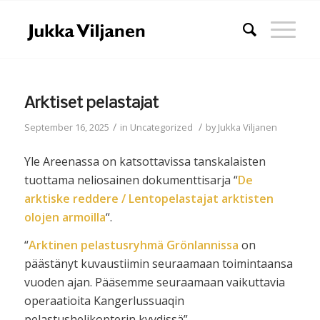
Arktiset pelastajat
/
/
September 16, 2025
in
Uncategorized
by
Jukka Viljanen
Yle Areenassa on katsottavissa tanskalaisten
tuottama neliosainen dokumenttisarja “
De
arktiske reddere / Lentopelastajat arktisten
olojen armoilla
“.
“
Arktinen pelastusryhmä Grönlannissa
on
päästänyt kuvaustiimin seuraamaan toimintaansa
vuoden ajan. Pääsemme seuraamaan vaikuttavia
operaatioita Kangerlussuaqin
pelastushelikopterin kyydissä”