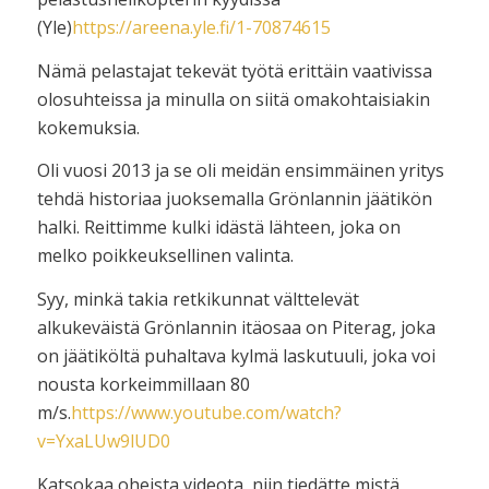
(Yle)
https://areena.yle.fi/1-70874615
Nämä pelastajat tekevät työtä erittäin vaativissa
olosuhteissa ja minulla on siitä omakohtaisiakin
kokemuksia.
Oli vuosi 2013 ja se oli meidän ensimmäinen yritys
tehdä historiaa juoksemalla Grönlannin jäätikön
halki. Reittimme kulki idästä lähteen, joka on
melko poikkeuksellinen valinta.
Syy, minkä takia retkikunnat välttelevät
alkukeväistä Grönlannin itäosaa on Piterag, joka
on jäätiköltä puhaltava kylmä laskutuuli, joka voi
nousta korkeimmillaan 80
m/s.
https://www.youtube.com/watch?
v=YxaLUw9lUD0
Katsokaa oheista videota, niin tiedätte mistä