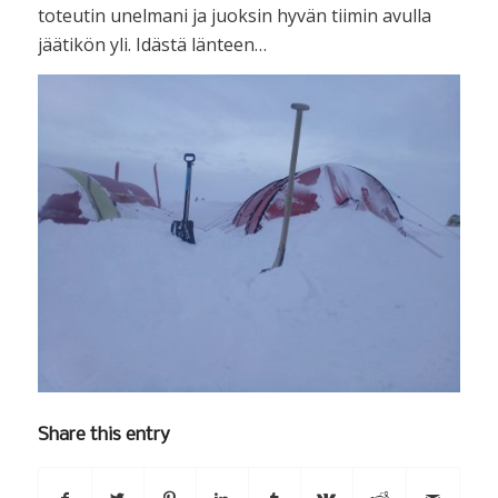
toteutin unelmani ja juoksin hyvän tiimin avulla
jäätikön yli. Idästä länteen…
Share this entry