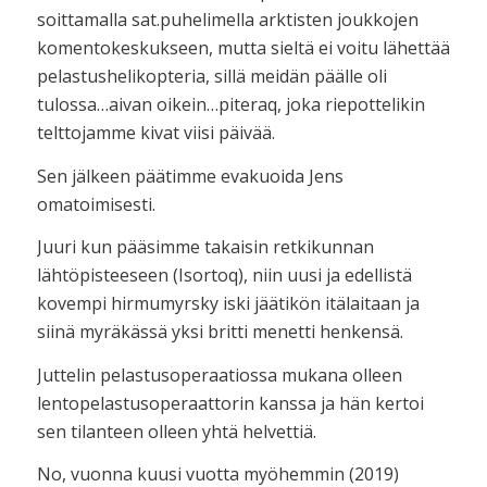
soittamalla sat.puhelimella arktisten joukkojen
komentokeskukseen, mutta sieltä ei voitu lähettää
pelastushelikopteria, sillä meidän päälle oli
tulossa…aivan oikein…piteraq, joka riepottelikin
telttojamme kivat viisi päivää.
Sen jälkeen päätimme evakuoida Jens
omatoimisesti.
Juuri kun pääsimme takaisin retkikunnan
lähtöpisteeseen (Isortoq), niin uusi ja edellistä
kovempi hirmumyrsky iski jäätikön itälaitaan ja
siinä myräkässä yksi britti menetti henkensä.
Juttelin pelastusoperaatiossa mukana olleen
lentopelastusoperaattorin kanssa ja hän kertoi
sen tilanteen olleen yhtä helvettiä.
No, vuonna kuusi vuotta myöhemmin (2019)