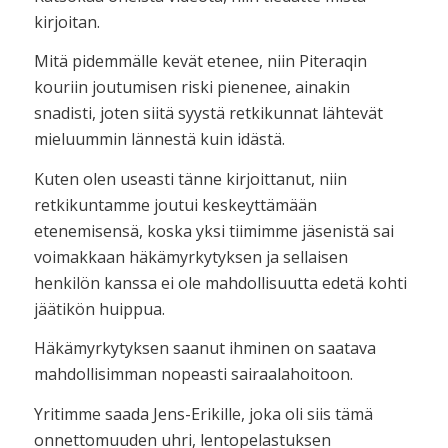
kirjoitan.
Mitä pidemmälle kevät etenee, niin Piteraqin
kouriin joutumisen riski pienenee, ainakin
snadisti, joten siitä syystä retkikunnat lähtevät
mieluummin lännestä kuin idästä.
Kuten olen useasti tänne kirjoittanut, niin
retkikuntamme joutui keskeyttämään
etenemisensä, koska yksi tiimimme jäsenistä sai
voimakkaan häkämyrkytyksen ja sellaisen
henkilön kanssa ei ole mahdollisuutta edetä kohti
jäätikön huippua.
Häkämyrkytyksen saanut ihminen on saatava
mahdollisimman nopeasti sairaalahoitoon.
Yritimme saada Jens-Erikille, joka oli siis tämä
onnettomuuden uhri, lentopelastuksen