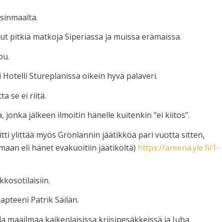
sinmaalta.
ut pitkiä matkoja Siperiassa ja muissa erämaissa.
pu.
otelli Stureplanissa oikein hyvä palaveri.
 se ei riitä.
 jonka jälkeen ilmoitin hänelle kuitenkin “ei kiitos”.
tti ylittää myös Grönlannin jäätikköä pari vuotta sitten,
aan eli hänet evakuoitiin jäätiköltä)
https://areena.yle.fi/1-
kosotilaisiin.
pteeni Patrik Säilän.
la maailmaa kaikenlaisissa kriisipesäkkeissä ja Juha