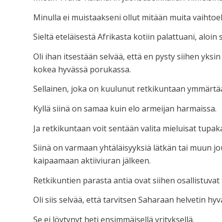
Minulla ei muistaakseni ollut mitään muita vaihtoe
Sieltä eteläisestä Afrikasta kotiin palattuani, aloin
Oli ihan itsestään selvää, että en pysty siihen yksi
kokea hyvässä porukassa.
Sellainen, joka on kuulunut retkikuntaan ymmärtää
Kyllä siinä on samaa kuin elo armeijan harmaissa.
Ja retkikuntaan voit sentään valita mieluisat tupakav
Siinä on varmaan yhtäläisyyksiä lätkän tai muun jo
kaipaamaan aktiiviuran jälkeen.
Retkikuntien parasta antia ovat siihen osallistuvat 
Oli siis selvää, että tarvitsen Saharaan helvetin hyv
Se ei löytynyt heti ensimmäisellä yrityksellä.