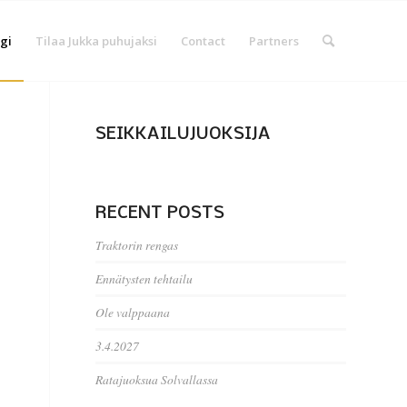
gi
Tilaa Jukka puhujaksi
Contact
Partners
SEIKKAILUJUOKSIJA
RECENT POSTS
Traktorin rengas
Ennätysten tehtailu
Ole valppaana
3.4.2027
Ratajuoksua Solvallassa