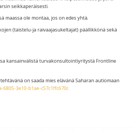
arsin seikkaperäisesti.
ssä maassa ole montaa, jos on edes yhtä.
en (taistelu-ja raivaajasukeltajat) päällikkönä sekä
a kansainvälistä turvakonsultointiyritystä Frontline
a tehtävänä on saada mies elävänä Saharan autiomaan
7a-6805-3e10-b1ae-c57c1ffc670c