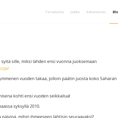
Tervetuloa
Jukka
Adventures
Blo
a syitä sille, miksi lähden ensi vuonna juoksemaan
sija/
 kymmenen vuoden takaa, jolloin päätin juosta koko Saharan
sena kohti ensi vuoden seikkailua!
aassa syksyllä 2010.
 päivinä, mihin ihmeeseen lähtisin seuraavaksi?