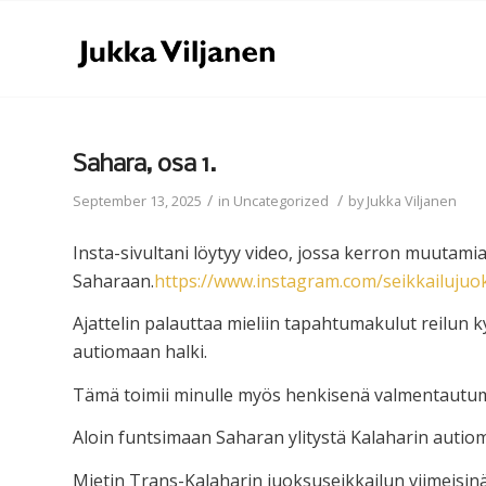
Sahara, osa 1.
/
/
September 13, 2025
in
Uncategorized
by
Jukka Viljanen
Insta-sivultani löytyy video, jossa kerron muutami
Saharaan.
https://www.instagram.com/seikkailujuok
Ajattelin palauttaa mieliin tapahtumakulut reilun
autiomaan halki.
Tämä toimii minulle myös henkisenä valmentautumi
Aloin funtsimaan Saharan ylitystä Kalaharin autiom
Mietin Trans-Kalaharin juoksuseikkailun viimeisinä