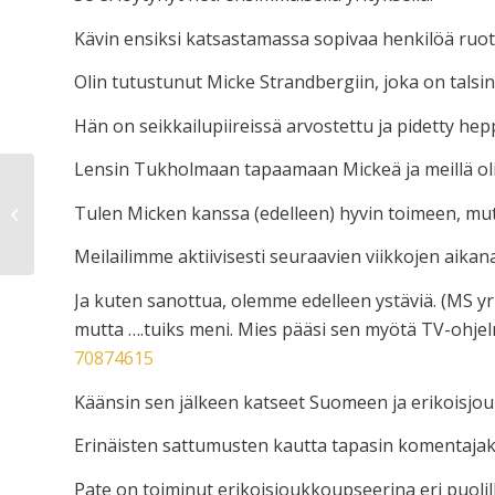
Kävin ensiksi katsastamassa sopivaa henkilöä ruot
Olin tutustunut Micke Strandbergiin, joka on talsin
Hän on seikkailupiireissä arvostettu ja pidetty hep
Lensin Tukholmaan tapaamaan Mickeä ja meillä oli H
Suomen viilein mies vai Forrest
Tulen Micken kanssa (edelleen) hyvin toimeen, mutta
Gump?
Meilailimme aktiivisesti seuraavien viikkojen aikana,
Ja kuten sanottua, olemme edelleen ystäviä. (MS yri
mutta ….tuiks meni. Mies pääsi sen myötä TV-ohjelm
70874615
Käänsin sen jälkeen katseet Suomeen ja erikoisjouk
Erinäisten sattumusten kautta tapasin komentajaka
Pate on toiminut erikoisjoukkoupseerina eri puolil