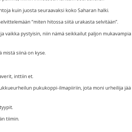
htoja kuin juosta seuraavaksi koko Saharan halki.
 selvittelemään “miten hitossa siitä urakasta selvitään”.
n ja vaikka pystyisin, niin nämä seikkailut paljon mukavampia
 mistä siinä on kyse.
erit, inttiin et.
ukkueurheilun pukukoppi-ilmapiiriin, jota moni urheilija jää
tyypit.
än tiimin.