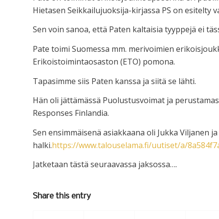
Hietasen Seikkailujuoksija-kirjassa PS on esitelty v
Sen voin sanoa, että Paten kaltaisia tyyppejä ei tä
Pate toimi Suomessa mm. merivoimien erikoisjoukkoj
Erikoistoimintaosaston (ETO) pomona.
Tapasimme siis Paten kanssa ja siitä se lähti.
Hän oli jättämässä Puolustusvoimat ja perustamass
Responses Finlandia.
Sen ensimmäisenä asiakkaana oli Jukka Viljanen j
halki.
https://www.talouselama.fi/uutiset/a/8a584f
Jatketaan tästä seuraavassa jaksossa….
Share this entry