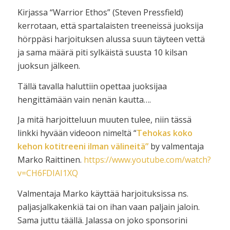
Kirjassa “Warrior Ethos” (Steven Pressfield)
kerrotaan, että spartalaisten treeneissä juoksija
hörppäsi harjoituksen alussa suun täyteen vettä
ja sama määrä piti sylkäistä suusta 10 kilsan
juoksun jälkeen.
Tällä tavalla haluttiin opettaa juoksijaa
hengittämään vain nenän kautta….
Ja mitä harjoitteluun muuten tulee, niin tässä
linkki hyvään videoon nimeltä “
Tehokas koko
kehon kotitreeni ilman välineitä”
by valmentaja
Marko Raittinen.
https://www.youtube.com/watch?
v=CH6FDIAI1XQ
Valmentaja Marko käyttää harjoituksissa ns.
paljasjalkakenkiä tai on ihan vaan paljain jaloin.
Sama juttu täällä. Jalassa on joko sponsorini