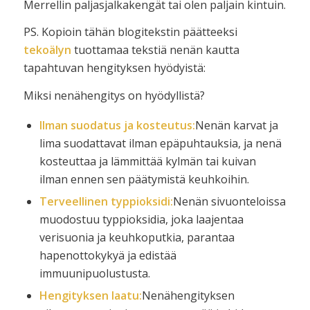
Merrellin paljasjalkakengät tai olen paljain kintuin.
PS. Kopioin tähän blogitekstin päätteeksi
tekoälyn
tuottamaa tekstiä nenän kautta
tapahtuvan hengityksen hyödyistä:
Miksi nenähengitys on hyödyllistä?
Ilman suodatus ja kosteutus:
Nenän karvat ja
lima suodattavat ilman epäpuhtauksia, ja nenä
kosteuttaa ja lämmittää kylmän tai kuivan
ilman ennen sen päätymistä keuhkoihin.
Terveellinen typpioksidi:
Nenän sivuonteloissa
muodostuu typpioksidia, joka laajentaa
verisuonia ja keuhkoputkia, parantaa
hapenottokykyä ja edistää
immuunipuolustusta.
Hengityksen laatu:
Nenähengityksen