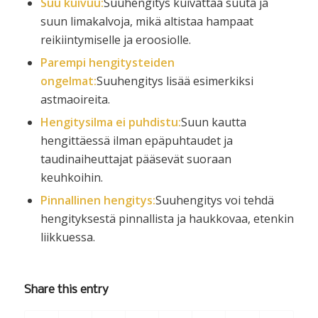
Suu kuivuu:
Suuhengitys kuivattaa suuta ja
suun limakalvoja, mikä altistaa hampaat
reikiintymiselle ja eroosiolle.
Parempi hengitysteiden
ongelmat:
Suuhengitys lisää esimerkiksi
astmaoireita.
Hengitysilma ei puhdistu:
Suun kautta
hengittäessä ilman epäpuhtaudet ja
taudinaiheuttajat pääsevät suoraan
keuhkoihin.
Pinnallinen hengitys:
Suuhengitys voi tehdä
hengityksestä pinnallista ja haukkovaa, etenkin
liikkuessa.
Share this entry