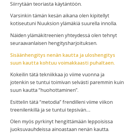
Siirrytään teoriasta käytäntöön.
Varsinkin tämän kesän aikana olen kipitellyt
kotiseutuni Nuuksion ylämäkiä suurella innolla.
Näiden ylämäkitreenien yhteydessä olen tehnyt
seuraavanlaisen hengitysharjoituksen.
Sisäänhengitys nenän kautta ja uloshengitys
suun kautta kohtuu voimakkaasti puhaltaen.
Kokeilin tätä tekniikkaa jo viime vuonna ja
jotenkin se tuntui toimivan selvästi paremmin kuin
suun kautta “huohottaminen”.
Esittelin tätä “metodia” frendilleni viime viikon
treenilenkillä ja se tuntui tepsivän….
Olen myös pyrkinyt hengittämään leppoisissa
juoksuvauhdeissa ainoastaan nenän kautta.