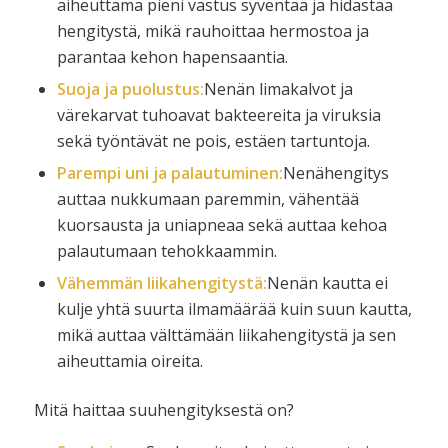
aiheuttama pieni vastus syventää ja hidastaa
hengitystä, mikä rauhoittaa hermostoa ja
parantaa kehon hapensaantia.
Suoja ja puolustus:
Nenän limakalvot ja
värekarvat tuhoavat bakteereita ja viruksia
sekä työntävät ne pois, estäen tartuntoja.
Parempi uni ja palautuminen:
Nenähengitys
auttaa nukkumaan paremmin, vähentää
kuorsausta ja uniapneaa sekä auttaa kehoa
palautumaan tehokkaammin.
Vähemmän liikahengitystä:
Nenän kautta ei
kulje yhtä suurta ilmamäärää kuin suun kautta,
mikä auttaa välttämään liikahengitystä ja sen
aiheuttamia oireita.
Mitä haittaa suuhengityksestä on?