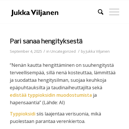
Pari sanaa hengityksestä
/
/
September 4, 2025
in
Uncategorized
by
Jukka Viljanen
“
Nenän kautta hengittäminen on suuhengitystä
terveellisempää, sillä nenä kosteuttaa, lämmittää
ja suodattaa hengitysilman, suojaa keuhkoja
epäpuhtauksilta ja taudinaiheuttajilta sekä
edistää typpioksidin muodostumista
ja
hapensaantia
” (Lähde: AI)
Typpioksidi
siis laajentaa verisuonia, mikä
puolestaan parantaa verenkiertoa.