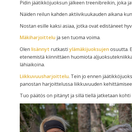
Pidin jäätikköjuoksun jälkeen treenibreikin, joka j
Näiden reilun kahden aktiivikuukauden aikana kunt
Nostan esille kaksi asiaa, jotka ovat edistäneet hy
Mäkiharjoittelu
ja sen tuoma voima.
Olen
lisännyt
rutkasti
ylämäkijuoksujen
osuutta. E
etenemistä kiinnittäen huomiota a)juoksutekniikkaa
lähiaikoina.
Liikkuvuusharjoittelu
. Tein jo ennen jäätikköjuok
panostan harjoittelussa liikkuvuuden kehittämisee
Tuo päätös on pitänyt ja sillä tiellä jatketaan kohti