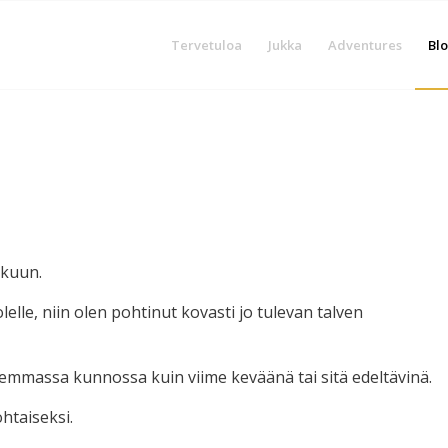
Tervetuloa
Jukka
Adventures
Blo
lkuun.
lelle, niin olen pohtinut kovasti jo tulevan talven
paremmassa kunnossa kuin viime keväänä tai sitä edeltävinä.
ohtaiseksi.