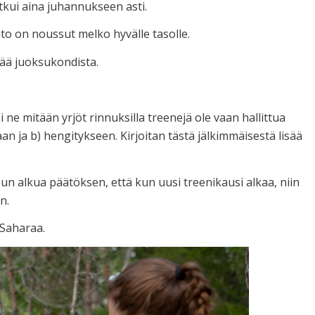
atkui aina juhannukseen asti.
o on noussut melko hyvälle tasolle.
vää juoksukondista.
i ne mitään yrjöt rinnuksilla treenejä ole vaan hallittua
n ja b) hengitykseen. Kirjoitan tästä jälkimmäisestä lisää
sun alkua päätöksen, että kun uusi treenikausi alkaa, niin
n.
 Saharaa.