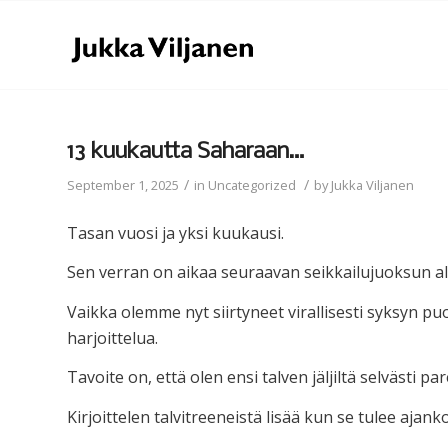
13 kuukautta Saharaan…
/
/
September 1, 2025
in
Uncategorized
by
Jukka Viljanen
Tasan vuosi ja yksi kuukausi.
Sen verran on aikaa seuraavan seikkailujuoksun a
Vaikka olemme nyt siirtyneet virallisesti syksyn puo
harjoittelua.
Tavoite on, että olen ensi talven jäljiltä selvästi 
Kirjoittelen talvitreeneistä lisää kun se tulee ajank