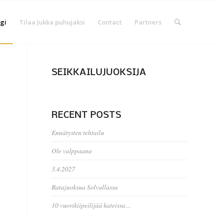
gi
Tilaa Jukka puhujaksi
Contact
Partners
SEIKKAILUJUOKSIJA
RECENT POSTS
Ennätysten tehtailu
Ole valppaana
3.4.2027
Ratajuoksua Solvallassa
10 vuorikiipeilijää kateissa…