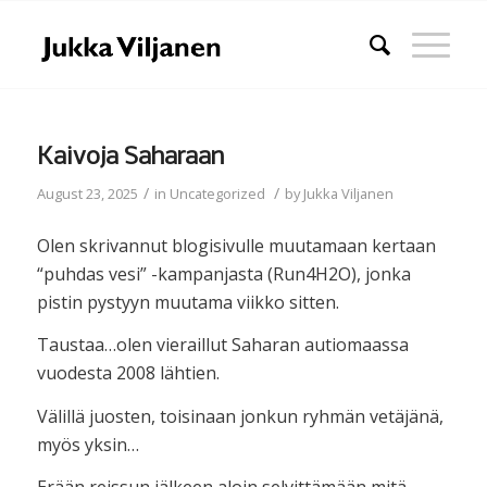
Kaivoja Saharaan
/
/
August 23, 2025
in
Uncategorized
by
Jukka Viljanen
Olen skrivannut blogisivulle muutamaan kertaan
“puhdas vesi” -kampanjasta (Run4H2O), jonka
pistin pystyyn muutama viikko sitten.
Taustaa…olen vieraillut Saharan autiomaassa
vuodesta 2008 lähtien.
Välillä juosten, toisinaan jonkun ryhmän vetäjänä,
myös yksin…