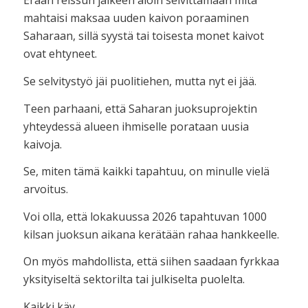
Erään reissun jälkeen aloin selvittämään mitä
mahtaisi maksaa uuden kaivon poraaminen
Saharaan, sillä syystä tai toisesta monet kaivot
ovat ehtyneet.
Se selvitystyö jäi puolitiehen, mutta nyt ei jää.
Teen parhaani, että Saharan juoksuprojektin
yhteydessä alueen ihmiselle porataan uusia
kaivoja.
Se, miten tämä kaikki tapahtuu, on minulle vielä
arvoitus.
Voi olla, että lokakuussa 2026 tapahtuvan 1000
kilsan juoksun aikana kerätään rahaa hankkeelle.
On myös mahdollista, että siihen saadaan fyrkkaa
yksityiseltä sektorilta tai julkiselta puolelta.
Kaikki käy.