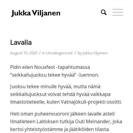
Lavalla
/
/
August 15, 2025
in
Uncategorized
by
Jukka Viljanen
Pidin eilen Nouxfest -tapahtumassa
“seikkailujuoksu tekee hyvää” -luennon.
Juoksu tekee minulle hyvää, mutta nämä
seikkailujuoksut voivat tehdä hyvää vaikkapa
ilmastotieteelle, kuten Vatnajökull-projekti osoitti.
Heti oman puheenvuoroni jälkeen lavalle asteli
Ilmatieteen Laitoksen tutkija Outi Meinander, joka
kertoi yhteistyöstämme ja jäätiköiden tilasta.