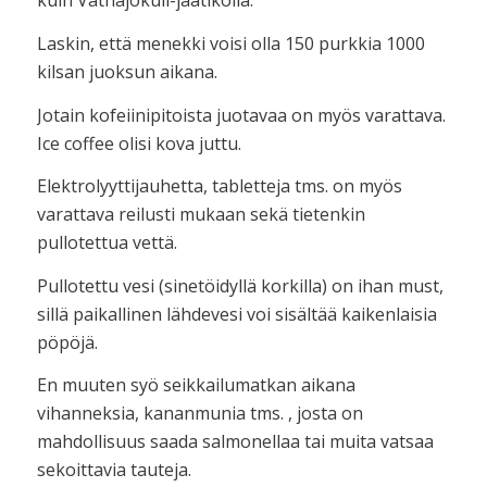
kuin Vatnajökull-jäätiköllä.
Laskin, että menekki voisi olla 150 purkkia 1000
kilsan juoksun aikana.
Jotain kofeiinipitoista juotavaa on myös varattava.
Ice coffee olisi kova juttu.
Elektrolyyttijauhetta, tabletteja tms. on myös
varattava reilusti mukaan sekä tietenkin
pullotettua vettä.
Pullotettu vesi (sinetöidyllä korkilla) on ihan must,
sillä paikallinen lähdevesi voi sisältää kaikenlaisia
pöpöjä.
En muuten syö seikkailumatkan aikana
vihanneksia, kananmunia tms. , josta on
mahdollisuus saada salmonellaa tai muita vatsaa
sekoittavia tauteja.