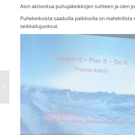
Aion aktivoitua puhujakeikkojen suhteen ja olen jo te
Puhekeikoista saaduilla palkkioilla on mahdollista ra
seikkailujuoksut.
Seuraava juoksu?