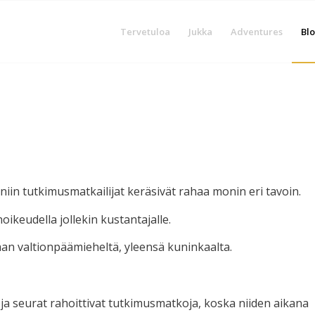
Tervetuloa
Jukka
Adventures
Blo
niin tutkimusmatkailijat keräsivät rahaa monin eri tavoin.
oikeudella jollekin kustantajalle.
aan valtionpäämieheltä, yleensä kuninkaalta.
 -ja seurat rahoittivat tutkimusmatkoja, koska niiden aikana