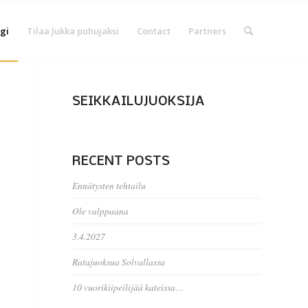
gi
Tilaa Jukka puhujaksi
Contact
Partners
SEIKKAILUJUOKSIJA
RECENT POSTS
Ennätysten tehtailu
Ole valppaana
3.4.2027
Ratajuoksua Solvallassa
10 vuorikiipeilijää kateissa…