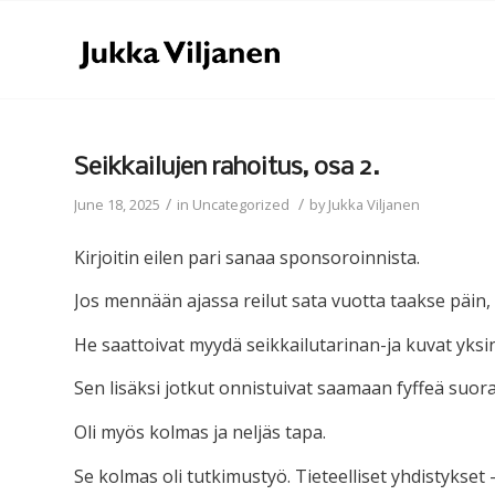
Seikkailujen rahoitus, osa 2.
/
/
June 18, 2025
in
Uncategorized
by
Jukka Viljanen
Kirjoitin eilen pari sanaa sponsoroinnista.
Jos mennään ajassa reilut sata vuotta taakse päin, 
He saattoivat myydä seikkailutarinan-ja kuvat yksin
Sen lisäksi jotkut onnistuivat saamaan fyffeä suor
Oli myös kolmas ja neljäs tapa.
Se kolmas oli tutkimustyö. Tieteelliset yhdistykset