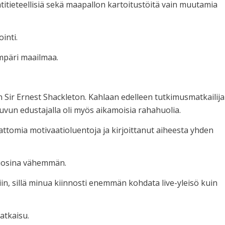
tähtitieteellisiä sekä maapallon kartoitustöitä vain muutamia
inti.
mpäri maailmaa.
 Sir Ernest Shackleton. Kahlaan edelleen tutkimusmatkailija
un edustajalla oli myös aikamoisia rahahuolia.
ttomia motivaatioluentoja ja kirjoittanut aiheesta yhden
 vuosina vähemmän.
iin, sillä minua kiinnosti enemmän kohdata live-yleisö kuin
ratkaisu.