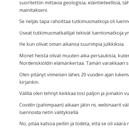
suoritettiin mittavia geologisia, eläintieteellisiä, 
mainitakseni.
Se neljäs tapa rahoittaa tutkimusmatkoja oli luenno
Useat tutkimusmatkailijat tekivät luentomatkoja y
He kun olivat oman aikansa suurimpia julkkiksia.
Monet heistä olivat muuten aika persaukisia, kuten
Nordenskiöldin elämänkertaa. Tämän varakkaan suv
Olen pitänyt viimeisen lähes 20 vuoden ajan lukema
kirjankin.
Välillä olen tehnyt keikkaa tosi paljon ja joinakin
Covidin (pahimpaan) aikaan jätin ns. webinaarit väl
luennoida netin välityksellä.
No, pitää katsoa peiliin ja todeta, että se oli väärä 