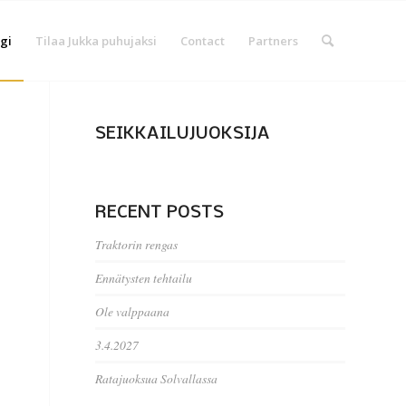
gi
Tilaa Jukka puhujaksi
Contact
Partners
SEIKKAILUJUOKSIJA
RECENT POSTS
Traktorin rengas
Ennätysten tehtailu
Ole valppaana
3.4.2027
Ratajuoksua Solvallassa