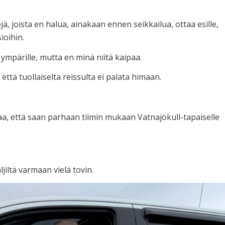
ejä, joista en halua, ainakaan ennen seikkailua, ottaa esille,
ioihin.
ympärille, mutta en minä niitä kaipaa.
ttä tuollaiselta reissulta ei palata himaan.
aa, että saan parhaan tiimin mukaan Vatnajökull-tapaiselle
jiltä varmaan vielä tovin.