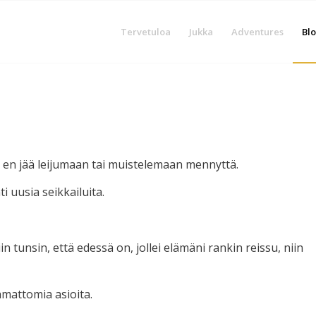
Tervetuloa
Jukka
Adventures
Blo
n en jää leijumaan tai muistelemaan mennyttä.
 uusia seikkailuita.
in tunsin, että edessä on, jollei elämäni rankin reissu, niin
aamattomia asioita.