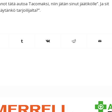
ot tätä autoa Tacomaksi, niin jätän sinut jäätikölle”. Ja sit
ytänkö tarjoilijalta?”.