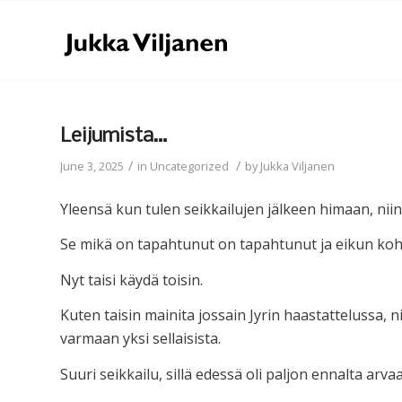
Leijumista…
/
/
June 3, 2025
in
Uncategorized
by
Jukka Viljanen
Yleensä kun tulen seikkailujen jälkeen himaan, nii
Se mikä on tapahtunut on tapahtunut ja eikun kohti
Nyt taisi käydä toisin.
Kuten taisin mainita jossain Jyrin haastattelussa, ni
varmaan yksi sellaisista.
Suuri seikkailu, sillä edessä oli paljon ennalta arv