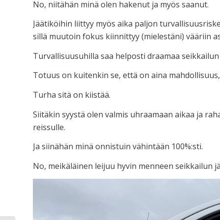
No, niitähän minä olen hakenut ja myös saanut.
Jäätiköihin liittyy myös aika paljon turvallisuusrisk
sillä muutoin fokus kiinnittyy (mielestäni) vääriin as
Turvallisuusuhilla saa helposti draamaa seikkailun 
Totuus on kuitenkin se, että on aina mahdollisuus, e
Turha sitä on kiistää.
Siitäkin syystä olen valmis uhraamaan aikaa ja rah
reissulle.
Ja siinähän minä onnistuin vähintään 100%:sti.
No, meikäläinen leijuu hyvin menneen seikkailun jäl