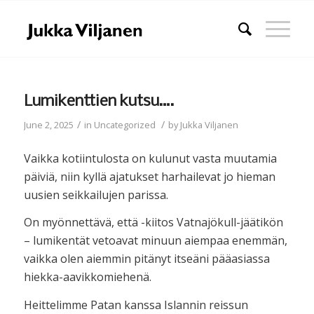
Lumikenttien kutsu….
/
/
June 2, 2025
in
Uncategorized
by
Jukka Viljanen
Vaikka kotiintulosta on kulunut vasta muutamia
päiviä, niin kyllä ajatukset harhailevat jo hieman
uusien seikkailujen parissa.
On myönnettävä, että -kiitos Vatnajökull-jäätikön
– lumikentät vetoavat minuun aiempaa enemmän,
vaikka olen aiemmin pitänyt itseäni pääasiassa
hiekka-aavikkomiehenä.
Heittelimme Patan kanssa Islannin reissun