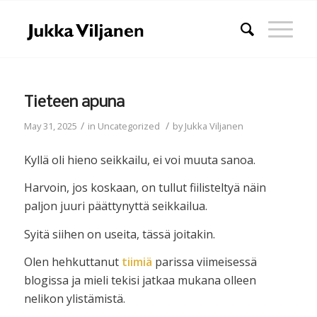
Tieteen apuna
/
/
May 31, 2025
in
Uncategorized
by
Jukka Viljanen
Kyllä oli hieno seikkailu, ei voi muuta sanoa.
Harvoin, jos koskaan, on tullut fiilisteltyä näin
paljon juuri päättynyttä seikkailua.
Syitä siihen on useita, tässä joitakin.
Olen hehkuttanut
tiimiä
parissa viimeisessä
blogissa ja mieli tekisi jatkaa mukana olleen
nelikon ylistämistä.