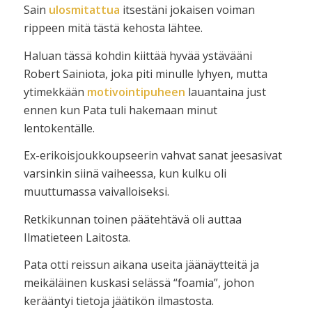
Sain
ulosmitattua
itsestäni jokaisen voiman
rippeen mitä tästä kehosta lähtee.
Haluan tässä kohdin kiittää hyvää ystävääni
Robert Sainiota, joka piti minulle lyhyen, mutta
ytimekkään
motivointipuheen
lauantaina just
ennen kun Pata tuli hakemaan minut
lentokentälle.
Ex-erikoisjoukkoupseerin vahvat sanat jeesasivat
varsinkin siinä vaiheessa, kun kulku oli
muuttumassa vaivalloiseksi.
Retkikunnan toinen päätehtävä oli auttaa
Ilmatieteen Laitosta.
Pata otti reissun aikana useita jäänäytteitä ja
meikäläinen kuskasi selässä “foamia”, johon
kerääntyi tietoja jäätikön ilmastosta.