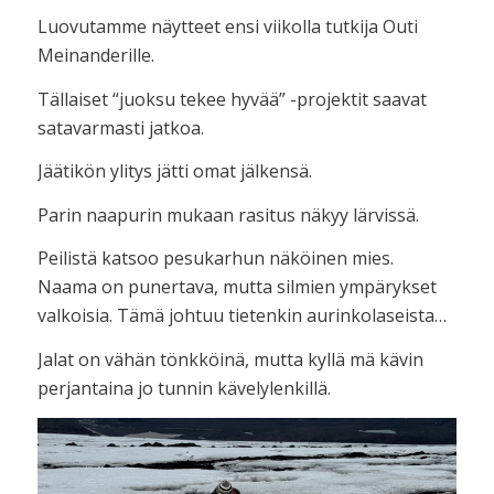
Luovutamme näytteet ensi viikolla tutkija Outi
Meinanderille.
Tällaiset “juoksu tekee hyvää” -projektit saavat
satavarmasti jatkoa.
Jäätikön ylitys jätti omat jälkensä.
Parin naapurin mukaan rasitus näkyy lärvissä.
Peilistä katsoo pesukarhun näköinen mies.
Naama on punertava, mutta silmien ympärykset
valkoisia. Tämä johtuu tietenkin aurinkolaseista…
Jalat on vähän tönkköinä, mutta kyllä mä kävin
perjantaina jo tunnin kävelylenkillä.