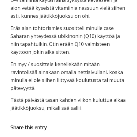
D-vitamiinia käytän aina syksystä kevääseen ja
aion vetää kyseistä vitamiinia nassuun vielä siihen
asti, kunnes jäätikköjuoksu on ohi.
Eräs alan tohtorismies suositteli minulle case
Saharan yhteydessä ubikinonin (Q10) käyttöä ja
niin tapahtuikin. Otin erään Q10 valmisteen
käyttöön jokin aika sitten.
En myy / suosittele kenellekään mitään
ravintolisää ainakaan omalla nettisivullani, koska
minulla ei ole siihen liittyvää koulutusta tai muuta
pätevyyttä.
Tästä päivästä tasan kahden viikon kuluttua alkaa
jäätikköjuoksu, mikäli sää sallii.
Share this entry