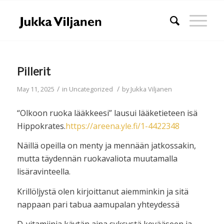
Pillerit
/
/
May 11, 2025
in
Uncategorized
by
Jukka Viljanen
“Olkoon ruoka lääkkeesi” lausui lääketieteen isä
Hippokrates.
https://areena.yle.fi/1-4422348
Näillä opeilla on menty ja mennään jatkossakin,
mutta täydennän ruokavaliota muutamalla
lisäravinteella.
Krillöljystä olen kirjoittanut aiemminkin ja sitä
nappaan pari tabua aamupalan yhteydessä