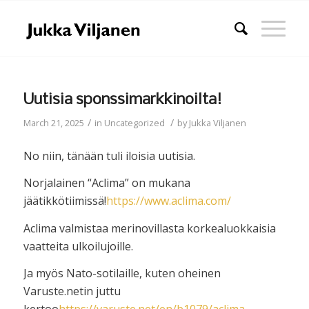
Uutisia sponssimarkkinoilta!
/
/
March 21, 2025
in
Uncategorized
by
Jukka Viljanen
No niin, tänään tuli iloisia uutisia.
Norjalainen “Aclima” on mukana
jäätikkötiimissä!
https://www.aclima.com/
Aclima valmistaa merinovillasta korkealuokkaisia
vaatteita ulkoilujoille.
Ja myös Nato-sotilaille, kuten oheinen
Varuste.netin juttu