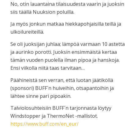
No, otin lauantaina tilaisuudesta vaarin ja juoksin
siis täällä Nuuksion poluilla.
Ja myös jonkun matkaa hiekkapohjaisilla teillä ja
ulkoilureiteillä.
Se oli juoksijan juhlaa; lämpöä varmaan 10 astetta
ja aurinko porotti. Juoksin ensimmäistä kertaa
tämän vuoden puolella ilman pipoa ja hanskoja.
Ensi viikolla niitä taas tarvitaan…
Päähineistä sen verran, että luotan jäätiköllä
(sponsori) BUFF´n huiveihin, otsapantoihin ja
lähtee sinne pari pipoakin.
Talviolosuhteisiin BUFF´n tarjonnasta löytyy
Windstopper ja ThermoNet -mallistot.
https://www.buff.com/en_eur/