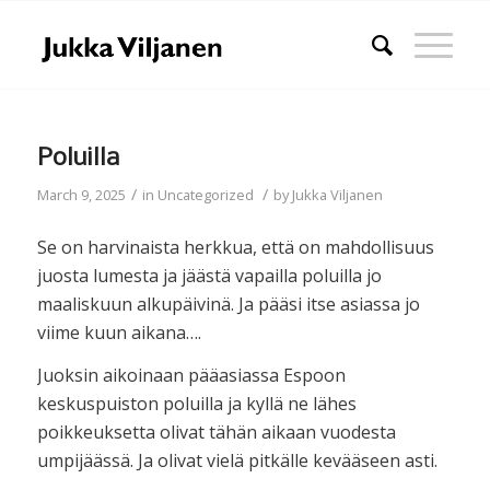
Poluilla
/
/
March 9, 2025
in
Uncategorized
by
Jukka Viljanen
Se on harvinaista herkkua, että on mahdollisuus
juosta lumesta ja jäästä vapailla poluilla jo
maaliskuun alkupäivinä. Ja pääsi itse asiassa jo
viime kuun aikana….
Juoksin aikoinaan pääasiassa Espoon
keskuspuiston poluilla ja kyllä ne lähes
poikkeuksetta olivat tähän aikaan vuodesta
umpijäässä. Ja olivat vielä pitkälle kevääseen asti.