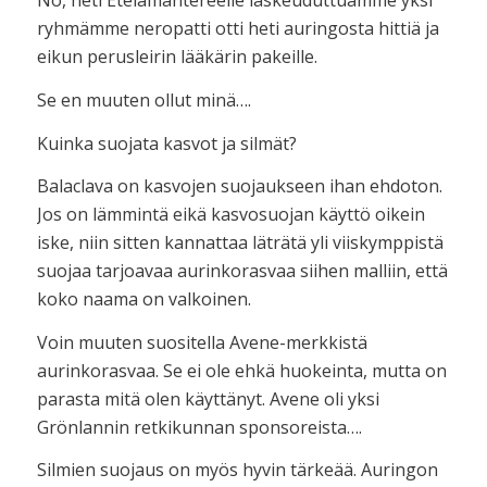
No, heti Etelämantereelle laskeuduttuamme yksi
ryhmämme neropatti otti heti auringosta hittiä ja
eikun perusleirin lääkärin pakeille.
Se en muuten ollut minä….
Kuinka suojata kasvot ja silmät?
Balaclava on kasvojen suojaukseen ihan ehdoton.
Jos on lämmintä eikä kasvosuojan käyttö oikein
iske, niin sitten kannattaa läträtä yli viiskymppistä
suojaa tarjoavaa aurinkorasvaa siihen malliin, että
koko naama on valkoinen.
Voin muuten suositella Avene-merkkistä
aurinkorasvaa. Se ei ole ehkä huokeinta, mutta on
parasta mitä olen käyttänyt. Avene oli yksi
Grönlannin retkikunnan sponsoreista….
Silmien suojaus on myös hyvin tärkeää. Auringon