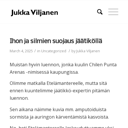
Ihon ja silmien suojaus jäätiköllä
/
/
March 4, 2025
in
Uncategorized
by
Jukka Viljanen
Muistan hyvin luennon, jonka kuulin Chilen Punta
Arenas -nimisessä kaupungissa.
Olimme matkalla Etelämantereelle, mutta sitä
ennen kuuntelimme jäätikkö-expertin pitämän
luennon.
Sen aikana näimme kuvia mm. amputoiduista
sormista ja auringon kärventämistä kasvoista.