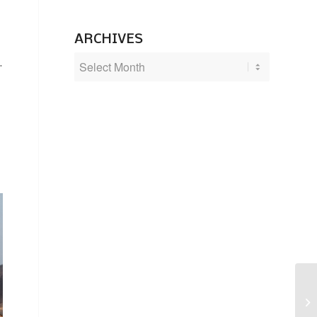
ARCHIVES
.
Ke