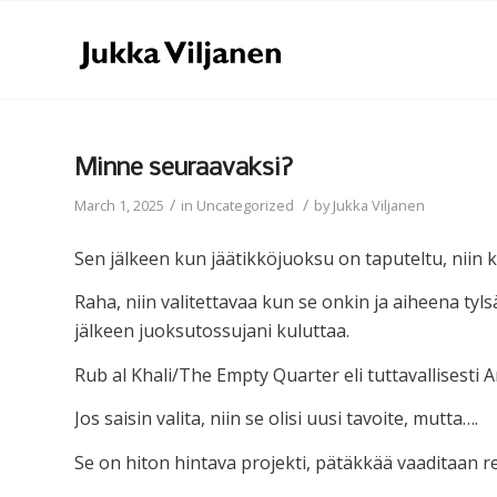
Minne seuraavaksi?
/
/
March 1, 2025
in
Uncategorized
by
Jukka Viljanen
Sen jälkeen kun jäätikköjuoksu on taputeltu, niin ky
Raha, niin valitettavaa kun se onkin ja aiheena tyls
jälkeen juoksutossujani kuluttaa.
Rub al Khali/The Empty Quarter eli tuttavallisest
Jos saisin valita, niin se olisi uusi tavoite, mutta….
Se on hiton hintava projekti, pätäkkää vaaditaan re