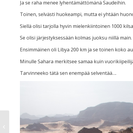
Ja se raha menee lyhentämättömänä Saudeihin.
Toinen, selvästi huokeampi, mutta ei yhtään huon
Siellä olisi tarjolla hyvin mielenkiintoinen 1000 kil
Se olisi järjestyksessään kolmas juoksu niillä main.
Ensimmäinen oli Libya 200 km ja se toinen koko au
Minulle Sahara merkitsee samaa kuin vuorikiipeilijä
Tarvinneeko tätä sen enempää selventää….
Soppamiehet Lapinkylässä