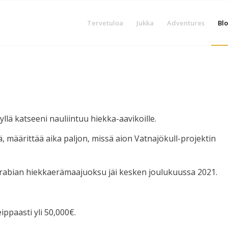
Tervetuloa
Jukka
Adventures
Blo
llä katseeni nauliintuu hiekka-aavikoille.
ä, määrittää aika paljon, missä aion Vatnajökull-projektin
i Arabian hiekkaerämaajuoksu jäi kesken joulukuussa 2021.
ippaasti yli 50,000€.