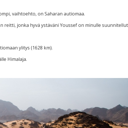
ompi, vaihtoehto, on Saharan autiomaa.
san reitti, jonka hyvä ystäväni Youssef on minulle suunnitellut
tiomaan ylitys (1628 km).
lle Himalaja.