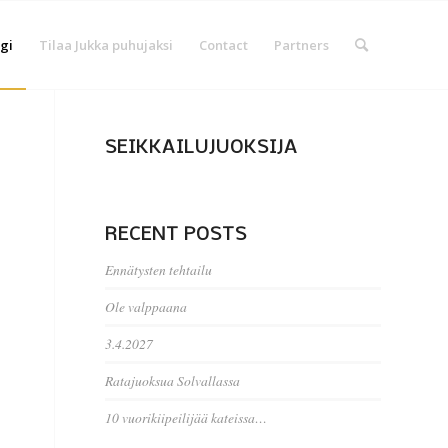
gi
Tilaa Jukka puhujaksi
Contact
Partners
SEIKKAILUJUOKSIJA
RECENT POSTS
Ennätysten tehtailu
Ole valppaana
3.4.2027
Ratajuoksua Solvallassa
10 vuorikiipeilijää kateissa…