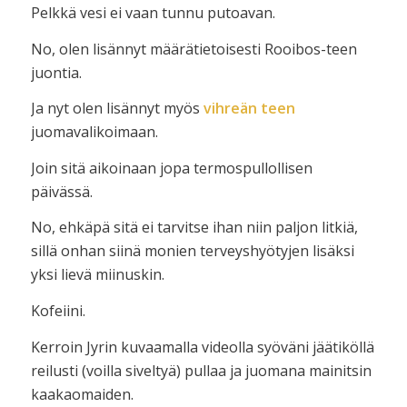
Pelkkä vesi ei vaan tunnu putoavan.
No, olen lisännyt määrätietoisesti Rooibos-teen
juontia.
Ja nyt olen lisännyt myös
vihreän teen
juomavalikoimaan.
Join sitä aikoinaan jopa termospullollisen
päivässä.
No, ehkäpä sitä ei tarvitse ihan niin paljon litkiä,
sillä onhan siinä monien terveyshyötyjen lisäksi
yksi lievä miinuskin.
Kofeiini.
Kerroin Jyrin kuvaamalla videolla syöväni jäätiköllä
reilusti (voilla siveltyä) pullaa ja juomana mainitsin
kaakaomaiden.