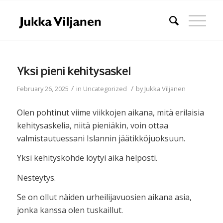
Yksi pieni kehitysaskel
/
/
February 26, 2025
in
Uncategorized
by
Jukka Viljanen
Olen pohtinut viime viikkojen aikana, mitä erilaisia
kehitysaskelia, niitä pieniäkin, voin ottaa
valmistautuessani Islannin jäätikköjuoksuun.
Yksi kehityskohde löytyi aika helposti.
Nesteytys.
Se on ollut näiden urheilijavuosien aikana asia,
jonka kanssa olen tuskaillut.