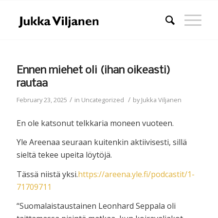
Ennen miehet oli (ihan oikeasti)
rautaa
/
/
February 23, 2025
in
Uncategorized
by
Jukka Viljanen
En ole katsonut telkkaria moneen vuoteen.
Yle Areenaa seuraan kuitenkin aktiivisesti, sillä
sieltä tekee upeita löytöjä.
Tässä niistä yksi.
https://areena.yle.fi/podcastit/1-
71709711
“Suomalaistaustainen Leonhard Seppala oli