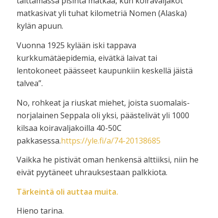
taittamassa pisintä matkaa, kun koiravaljakot
matkasivat yli tuhat kilometriä Nomen (Alaska)
kylän apuun.
Vuonna 1925 kylään iski tappava
kurkkumätäepidemia, eivätkä laivat tai
lentokoneet päässeet kaupunkiin keskellä jäistä
talvea”.
No, rohkeat ja riuskat miehet, joista suomalais-
norjalainen Seppala oli yksi, päästelivät yli 1000
kilsaa koiravaljakoilla 40-50C
pakkasessa.
https://yle.fi/a/74-20138685
Vaikka he pistivät oman henkensä alttiiksi, niin he
eivät pyytäneet uhrauksestaan palkkiota.
Tärkeintä oli auttaa muita.
Hieno tarina.