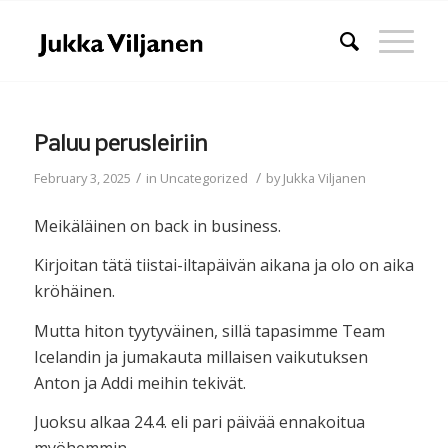
Paluu perusleiriin
/
/
February 3, 2025
in
Uncategorized
by
Jukka Viljanen
Meikäläinen on back in business.
Kirjoitan tätä tiistai-iltapäivän aikana ja olo on aika
kröhäinen.
Mutta hiton tyytyväinen, sillä tapasimme Team
Icelandin ja jumakauta millaisen vaikutuksen
Anton ja Addi meihin tekivät.
Juoksu alkaa 24.4. eli pari päivää ennakoitua