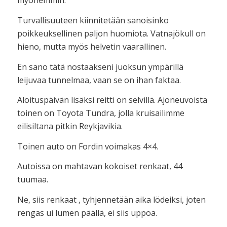
myöhemmin.
Turvallisuuteen kiinnitetään sanoisinko
poikkeuksellinen paljon huomiota. Vatnajökull on
hieno, mutta myös helvetin vaarallinen.
En sano tätä nostaakseni juoksun ympärillä
leijuvaa tunnelmaa, vaan se on ihan faktaa.
Aloituspäivän lisäksi reitti on selvillä. Ajoneuvoista
toinen on Toyota Tundra, jolla kruisailimme
eilisiltana pitkin Reykjavikia.
Toinen auto on Fordin voimakas 4×4.
Autoissa on mahtavan kokoiset renkaat, 44
tuumaa.
Ne, siis renkaat , tyhjennetään aika lödeiksi, joten
rengas ui lumen päällä, ei siis uppoa.