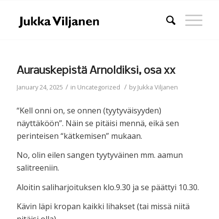
Aurauskepistä Arnoldiksi, osa xx
/
/
January 24, 2025
in
Uncategorized
by
Jukka Viljanen
“Kell onni on, se onnen (tyytyväisyyden)
näyttäköön”. Näin se pitäisi mennä, eikä sen
perinteisen “kätkemisen” mukaan.
No, olin eilen sangen tyytyväinen mm. aamun
salitreeniin.
Aloitin saliharjoituksen klo.9.30 ja se päättyi 10.30.
Kävin läpi kropan kaikki lihakset (tai missä niitä