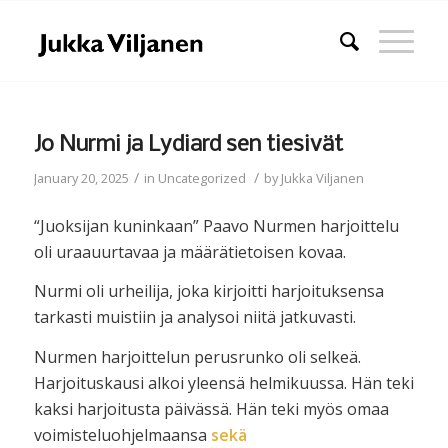
Jo Nurmi ja Lydiard sen tiesivät
/
/
January 20, 2025
in
Uncategorized
by
Jukka Viljanen
“Juoksijan kuninkaan” Paavo Nurmen harjoittelu
oli uraauurtavaa ja määrätietoisen kovaa.
Nurmi oli urheilija, joka kirjoitti harjoituksensa
tarkasti muistiin ja analysoi niitä jatkuvasti.
Nurmen harjoittelun perusrunko oli selkeä.
Harjoituskausi alkoi yleensä helmikuussa. Hän teki
kaksi harjoitusta päivässä. Hän teki myös omaa
voimisteluohjelmaansa
sekä