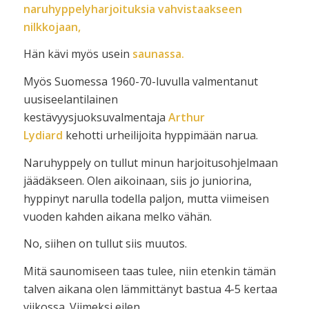
naruhyppelyharjoituksia vahvistaakseen
nilkkojaan,
Hän kävi myös usein
saunassa.
Myös Suomessa 1960-70-luvulla valmentanut
uusiseelantilainen
kestävyysjuoksuvalmentaja
Arthur
Lydiard
kehotti urheilijoita hyppimään narua.
Naruhyppely on tullut minun harjoitusohjelmaan
jäädäkseen. Olen aikoinaan, siis jo juniorina,
hyppinyt narulla todella paljon, mutta viimeisen
vuoden kahden aikana melko vähän.
No, siihen on tullut siis muutos.
Mitä saunomiseen taas tulee, niin etenkin tämän
talven aikana olen lämmittänyt bastua 4-5 kertaa
viikossa. Viimeksi eilen…