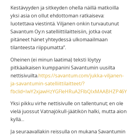
Kestävyyden ja sitkeyden ohella näillä matkoilla
yksi asia on ollut ehdottoman ratkaiseva:
luotettava viestintä. Viljanen onkin turvautunut
Savantum Oy:n satelliittilaitteisiin, jotka ovat
pitäneet hänet yhteydessä ulkomaailmaan
tilanteesta riippumatta”.
Oheinen (ei minun laatima) teksti löytyy
pitkäaikaisen kumppanini Savantumin uusilta
nettisivuilta.
https://savantum.com/jukka-viljanen-
ja-savantumin-satelliittilaitteet/?
fbclid=IwY2xjawHzYGFleHRuA2FlbQIxMAABHZP46YR
Yksi pikku virhe nettisivulle on tallentunut; en ole
vielä juossut Vatnajökull-jäätikön halki, mutta aion
kyllä…
Ja seuraavallakin reissulla on mukana Savantumin