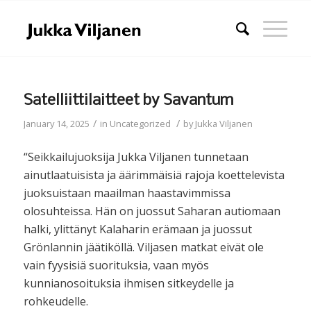
Satelliittilaitteet by Savantum
/
/
January 14, 2025
in
Uncategorized
by
Jukka Viljanen
“Seikkailujuoksija Jukka Viljanen tunnetaan
ainutlaatuisista ja äärimmäisiä rajoja koettelevista
juoksuistaan maailman haastavimmissa
olosuhteissa. Hän on juossut Saharan autiomaan
halki, ylittänyt Kalaharin erämaan ja juossut
Grönlannin jäätiköllä. Viljasen matkat eivät ole
vain fyysisiä suorituksia, vaan myös
kunnianosoituksia ihmisen sitkeydelle ja
rohkeudelle.