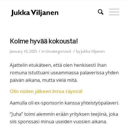
Kolme hyvää kokousta!
/
/
January 10, 2025
in
Uncategorized
by
Jukka Viljanen
Ajattelin etukäteen, että olen henkisesti ihan
romuna istuttuani useammassa palaverissa yhden
päivän aikana, mutta vielä mitä.
Olin niiden jälkeen Intoa täynnä!
Aamulla oli ex-sponsorin kanssa yhteistyöpalaveri.
“Juha” toimi aiemmin erään yrityksen teejiinä, joka
siis sponssasi minua useiden vuosien aikana.