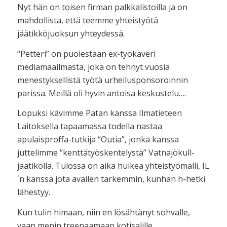
Nyt hän on toisen firman palkkalistoilla ja on
mahdollista, että teemme yhteistyötä
jäätikköjuoksun yhteydessä.
“Petteri” on puolestaan ex-työkaveri
mediamaailmasta, joka on tehnyt vuosia
menestyksellistä työtä urheilusponsoroinnin
parissa. Meillä oli hyvin antoisa keskustelu….
Lopuksi kävimme Patan kanssa Ilmatieteen
Laitoksella tapaamassa todella nastaa
apulaisproffa-tutkija “Outia”, jonka kanssa
juttelimme “kenttätyöskentelystä” Vatnajökull-
jäätiköllä. Tulossa on aika huikea yhteistyömalli, IL
´n kanssa jota availen tarkemmin, kunhan h-hetki
lähestyy.
Kun tulin himaan, niin en lösähtänyt sohvalle,
vaan menin treenaamaan kotisalille.