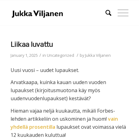
Liikaa luvattu
/
/
January 1, 2025
in
Uncategorized
by
Jukka Viljanen
Uusi vuosi – uudet lupaukset.
Arvatkaapa, kuinka kauan uuden vuoden
lupaukset (kirjoitusmuotona käy myös
uudenvuodenlupaukset) kestävät?
Hieman vajaa neljä kuukautta, mikäli Forbes-
lehden artikkeliin on uskominen ja huom!
vain
yhdellä prosentilla
lupaukset ovat voimassa vielä
12 kuukauden kuluttua!