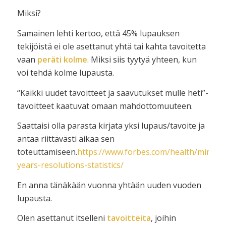
Miksi?
Samainen lehti kertoo, että 45% lupauksen
tekijöistä ei ole asettanut yhtä tai kahta tavoitetta
vaan
peräti kolme
. Miksi siis tyytyä yhteen, kun
voi tehdä kolme lupausta.
“Kaikki uudet tavoitteet ja saavutukset mulle heti”-
tavoitteet kaatuvat omaan mahdottomuuteen.
Saattaisi olla parasta kirjata yksi lupaus/tavoite ja
antaa riittävästi aikaa sen
toteuttamiseen.
https://www.forbes.com/health/mind/n
years-resolutions-statistics/
En anna tänäkään vuonna yhtään uuden vuoden
lupausta.
Olen asettanut itselleni
tavoitteita
, joihin