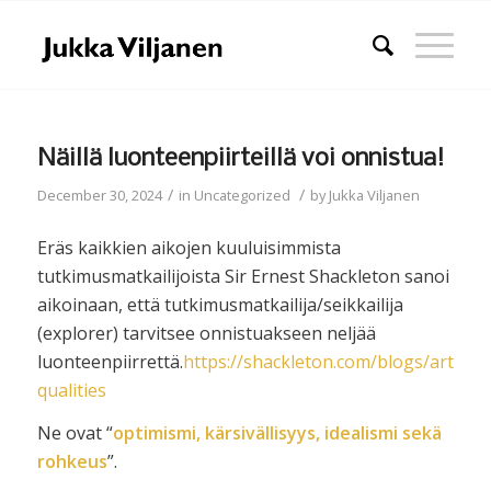
Näillä luonteenpiirteillä voi onnistua!
/
/
December 30, 2024
in
Uncategorized
by
Jukka Viljanen
Eräs kaikkien aikojen kuuluisimmista
tutkimusmatkailijoista Sir Ernest Shackleton sanoi
aikoinaan, että tutkimusmatkailija/seikkailija
(explorer) tarvitsee onnistuakseen neljää
luonteenpiirrettä.
https://shackleton.com/blogs/articles
qualities
Ne ovat “
optimismi, kärsivällisyys, idealismi sekä
rohkeus
”.