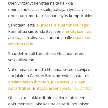
Olen yrittänyt kehittää näitä kaikkia
ominaisuuksia seikkailujuoksijan työssä välillä
onnistuen, mutta toisinaan myös kompuroiden.
Sanotaan, että
“Purpose is fuel for courage.”
.
Kannattaa siis tehdä itselleen
merkityksellisiä
asioita, niin siinä saa kaupan päälle
ripauksen
rohkeuttakin.
Shackleton tuli tunnetuksi Etelämantereen
seikkailustaan.
Vähemmän tunnettu Etelämantereen kävijä oli
norjalainen Carsten Borschgrevink, josta tuli
ensimmäinen ihminen, joka astui jalallaan
Antarktiksell
e.
https://areena.yle.fi/1-50777051
Ohessa on linkki erittäin mielenkiintoiseen
dokumenttiin, joka käsittelee tätä “pohjoisen