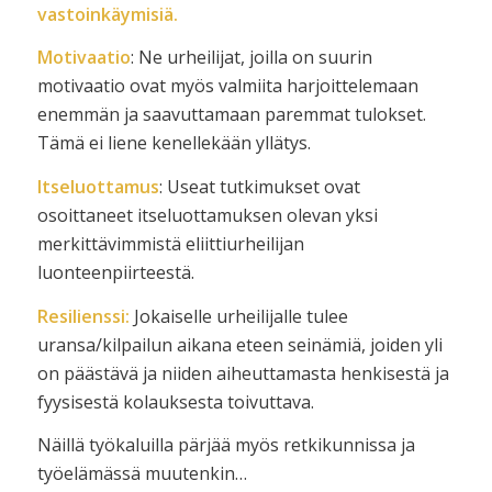
vastoinkäymisiä.
Motivaatio
: Ne urheilijat, joilla on suurin
motivaatio ovat myös valmiita harjoittelemaan
enemmän ja saavuttamaan paremmat tulokset.
Tämä ei liene kenellekään yllätys.
Itseluottamus
: Useat tutkimukset ovat
osoittaneet itseluottamuksen olevan yksi
merkittävimmistä eliittiurheilijan
luonteenpiirteestä.
Resilienssi:
Jokaiselle urheilijalle tulee
uransa/kilpailun aikana eteen seinämiä, joiden yli
on päästävä ja niiden aiheuttamasta henkisestä ja
fyysisestä kolauksesta toivuttava.
Näillä työkaluilla pärjää myös retkikunnissa ja
työelämässä muutenkin…