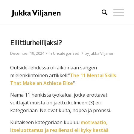
Eliittiurheilijaksi?
/
/
December 19, 2024
in
Uncategorized
by
Jukka Viljanen
Outside-lehdessä oli aikoinaan sangen
mielenkiintoinen artikkeli:”
The 11 Mental Skills
That Make an Athlete Elite
“
Nämä 11 henkistä työkalua, jotka erottavat
voittajat muista on jaettu kolmeen (3) eri
kategoriaan. Ne ovat kulta, hopea ja pronssi.
Kultaiseen kategoriaan kuuluu
motivaatio,
itseluottamus ja resilienssi eli kyky kestää