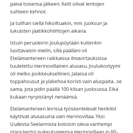
päivä toisensa jälkeen. Kelit olivat lentojen
suhteen kehnot.
Ja tulihan siellä hikoiltuakin, mm. juoksun ja
lukuisten jäätikköhiihtojen aikana.
Istuin perusleirin joulupöytään kuitenkin
luottavaisin mielin, sillä päälläni oli
Etelämantereen raikkaissa ilmavirtauksissa
tuuletettu merinovillainen alusasu. Joulukostyymi
oli melko poikkeuksellinen; Jalassa oli
toppahousut ja yläkehoa koristi vain aluspaita…se
sama, jota pidin päällä 100 kilsan juoksussa. Eikä
kukaan nyrpistänyt nenäänsä.
Etelämantereen leirissä työskentelevät henkilöt
käyttivät alusasuina vain merinovillaa. Yksi
Uudesta-Seelannista kotoisin oleva vanhempi
stara kertoi pukeutuneensa merinovillaan jo 60-