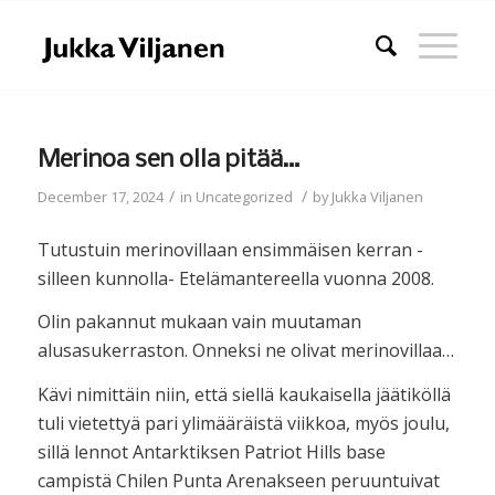
Merinoa sen olla pitää…
/
/
December 17, 2024
in
Uncategorized
by
Jukka Viljanen
Tutustuin merinovillaan ensimmäisen kerran -
silleen kunnolla- Etelämantereella vuonna 2008.
Olin pakannut mukaan vain muutaman
alusasukerraston. Onneksi ne olivat merinovillaa…
Kävi nimittäin niin, että siellä kaukaisella jäätiköllä
tuli vietettyä pari ylimääräistä viikkoa, myös joulu,
sillä lennot Antarktiksen Patriot Hills base
campistä Chilen Punta Arenakseen peruuntuivat