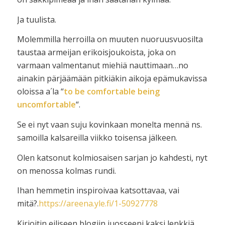
Ja tuulista.
Molemmilla herroilla on muuten nuoruusvuosilta
taustaa armeijan erikoisjoukoista, joka on
varmaan valmentanut miehiä nauttimaan…no
ainakin pärjäämään pitkiäkin aikoja epämukavissa
oloissa a´la “
to be comfortable being
uncomfortable
“.
Se ei nyt vaan suju kovinkaan monelta mennä ns.
samoilla kalsareilla viikko toisensa jälkeen.
Olen katsonut kolmiosaisen sarjan jo kahdesti, nyt
on menossa kolmas rundi.
Ihan hemmetin inspiroivaa katsottavaa, vai
mitä?.
https://areena.yle.fi/1-50927778
Kirjoitin eiliseen blogiin juosseeni kaksi lenkkiä