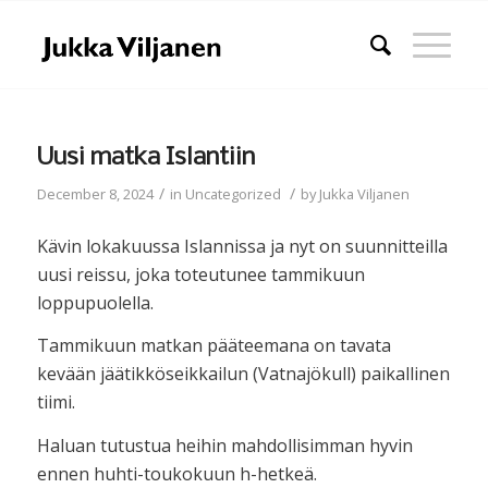
Uusi matka Islantiin
/
/
December 8, 2024
in
Uncategorized
by
Jukka Viljanen
Kävin lokakuussa Islannissa ja nyt on suunnitteilla
uusi reissu, joka toteutunee tammikuun
loppupuolella.
Tammikuun matkan pääteemana on tavata
kevään jäätikköseikkailun (Vatnajökull) paikallinen
tiimi.
Haluan tutustua heihin mahdollisimman hyvin
ennen huhti-toukokuun h-hetkeä.