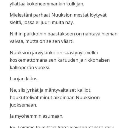
yllättää kokeneemmankin kulkijan.
Mielestäni parhaat Nuuksion mestat löytyvät
sieltä, jossa ei juuri muita näy.
Niihin paikkoihin päästäkseen on nähtävä hieman
vaivaa, mutta on se sen väärti.
Nuuksion järviylänkö on säästynyt melko
koskemattomana sen karuuden ja rikkonaisen
kallioperän vuoksi.
Luojan kiitos.
Ne, siis jyrkät ja mäntyvaltaiset kalliot,
houkuttelivat minut aikoinaan Nuuksioon
juoksemaan.
Ja myöhemmin asumaan.
PS. Teimme toimittaja Anna Sievisen kanssa reilu