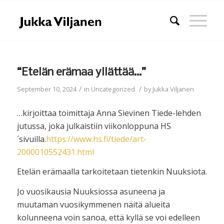
“Etelän erämaa yllättää…”
/
/
September 10, 2024
in
Uncategorized
by
Jukka Viljanen
…kirjoittaa toimittaja Anna Sievinen Tiede-lehden
jutussa, joka julkaistiin viikonloppuna HS
´sivuilla.
https://www.hs.fi/tiede/art-
2000010552431.html
Etelän erämaalla tarkoitetaan tietenkin Nuuksiota.
Jo vuosikausia Nuuksiossa asuneena ja
muutaman vuosikymmenen näitä alueita
kolunneena voin sanoa, että kyllä se voi edelleen