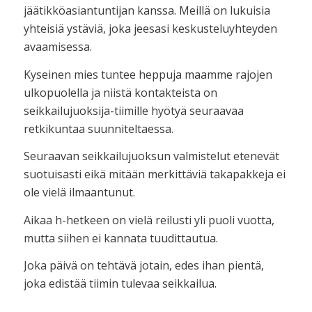
jäätikköasiantuntijan kanssa. Meillä on lukuisia
yhteisiä ystäviä, joka jeesasi keskusteluyhteyden
avaamisessa.
Kyseinen mies tuntee heppuja maamme rajojen
ulkopuolella ja niistä kontakteista on
seikkailujuoksija-tiimille hyötyä seuraavaa
retkikuntaa suunniteltaessa.
Seuraavan seikkailujuoksun valmistelut etenevät
suotuisasti eikä mitään merkittäviä takapakkeja ei
ole vielä ilmaantunut.
Aikaa h-hetkeen on vielä reilusti yli puoli vuotta,
mutta siihen ei kannata tuudittautua.
Joka päivä on tehtävä jotain, edes ihan pientä,
joka edistää tiimin tulevaa seikkailua.