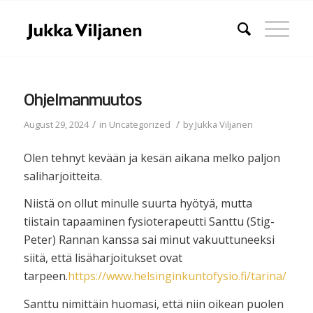
Ohjelmanmuutos
/
/
August 29, 2024
in
Uncategorized
by
Jukka Viljanen
Olen tehnyt kevään ja kesän aikana melko paljon
saliharjoitteita.
Niistä on ollut minulle suurta hyötyä, mutta
tiistain tapaaminen fysioterapeutti Santtu (Stig-
Peter) Rannan kanssa sai minut vakuuttuneeksi
siitä, että lisäharjoitukset ovat
tarpeen.
https://www.helsinginkuntofysio.fi/tarina/
Santtu nimittäin huomasi, että niin oikean puolen