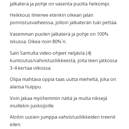
jalkaterä ja pohje on vasenta puolta heikompi.
Heikkous ilmenee etenkin oikean jalan
ponnistusvaiheessa, jolloin jalkaterän tuki pettää.
Vasemman puolen jalkaterä ja pohje on 100%
iskussa. Oikea noin 80%´n.
Sain Santulta video-ohjeet neljästä (4)
kuntoutus/vahvistusliikkeestä, joita teen jatkossa
3-4 kertaa viikossa.
Olipa mahtava oppia taas uutta mieheltä, joka on
alansa huippu.
Voin jakaa myöhemmin näitä ja muita niksejä
muillekin juoksijoille.
Aloitin uusien jumppa-vahvistusliikkeiden treenit
eilen.