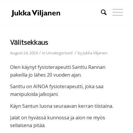
Välitsekkaus
/
/
August 24, 2024
in
Uncategorized
by
Jukka Viljanen
Olen käynyt fysioterapeutti Santtu Rannan
pakeilla jo lähes 20 vuoden ajan.
Santtu on AINOA fysioterapeutti, joka saa
manipuloida jalkojani.
Käyn Santun luona seuraavan kerran tiistaina.
Jalat on hyvässä kunnossa ja aion ne myös
sellaisena pitää.