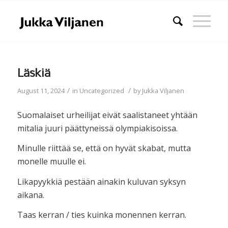
Läskiä
/
/
August 11, 2024
in
Uncategorized
by
Jukka Viljanen
Suomalaiset urheilijat eivät saalistaneet yhtään
mitalia juuri päättyneissä olympiakisoissa.
Minulle riittää se, että on hyvät skabat, mutta
monelle muulle ei.
Likapyykkiä pestään ainakin kuluvan syksyn
aikana.
Taas kerran / ties kuinka monennen kerran.