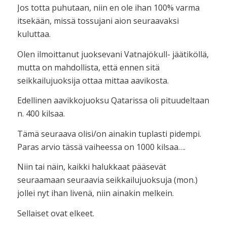
Jos totta puhutaan, niin en ole ihan 100% varma
itsekään, missä tossujani aion seuraavaksi
kuluttaa.
Olen ilmoittanut juoksevani Vatnajökull- jäätiköllä,
mutta on mahdollista, että ennen sitä
seikkailujuoksija ottaa mittaa aavikosta.
Edellinen aavikkojuoksu Qatarissa oli pituudeltaan
n. 400 kilsaa.
Tämä seuraava olisi/on ainakin tuplasti pidempi.
Paras arvio tässä vaiheessa on 1000 kilsaa….
Niin tai näin, kaikki halukkaat pääsevät
seuraamaan seuraavia seikkailujuoksuja (mon.)
jollei nyt ihan livenä, niin ainakin melkein.
Sellaiset ovat elkeet.