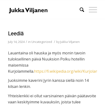
Leediä
/
/
July 14, 2024
in
Uncategorized
by
Jukka Viljanen
Lauantaina oli hauska ja myös monin tavoin
tuloksellinen päivä Nuuksion Polku hotellin
maisemissa
Kurjolammella.
https://fi.wikipedia.org/wiki/Kurjolampi
Juoksimme kaverini Jyrin kanssa siellä noin 14
kilsan lenkin.
Yhteislenkki ei ollut varsinainen päivän päätavoite
vaan keskityimme kuvauksiin, joista tulee