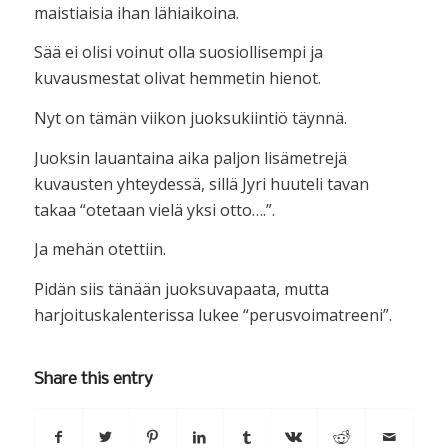
maistiaisia ihan lähiaikoina.
Sää ei olisi voinut olla suosiollisempi ja
kuvausmestat olivat hemmetin hienot.
Nyt on tämän viikon juoksukiintiö täynnä.
Juoksin lauantaina aika paljon lisämetrejä
kuvausten yhteydessä, sillä Jyri huuteli tavan
takaa “otetaan vielä yksi otto….”.
Ja mehän otettiin.
Pidän siis tänään juoksuvapaata, mutta
harjoituskalenterissa lukee “perusvoimatreeni”.
Share this entry