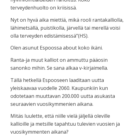
terveydenhuolto on kriisissä.
Nyt on hyvä aika miettiä, mikä rooli rantakalliolla,
lähimetsällä, puistikolla, järvellä tai merellä voisi
olla terveyden edistämisessä”(HS).
Olen asunut Espoossa about koko ikäni.
Ranta-ja muut kalliot on ammuttu pääosin
sanonko mihin. Se sana alkaa v-kirjaimella.
Tällä hetkellä Espooseen laaditaan uutta
yleiskaavaa vuodelle 2060. Kaupunkiin kun
odotetaan muuttavan 200.000 uutta asukasta
seuraavien vuosikymmenien aikana.
Mitäs luulette, että niille vielä jäljellä oleville
kallioille ja metsille tapahtuu tulevien vuosien ja
vuosikymmenten aikana?