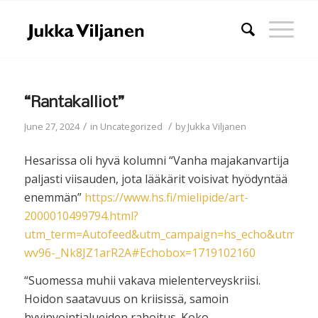
“Rantakalliot”
/
/
June 27, 2024
in
Uncategorized
by
Jukka Viljanen
Hesarissa oli hyvä kolumni “Vanha majakan­vartija
paljasti viisauden, jota lääkärit voisivat hyödyntää
enemmän”
https://www.hs.fi/mielipide/art-
2000010499794.html?
utm_term=Autofeed&utm_campaign=hs_echo&utm_me
wv96-_Nk8JZ1arR2A#Echobox=1719102160
“Suomessa muhii vakava mielenterveyskriisi.
Hoidon saatavuus on kriisissä, samoin
hyvinvointialueiden rahoitus. Koko