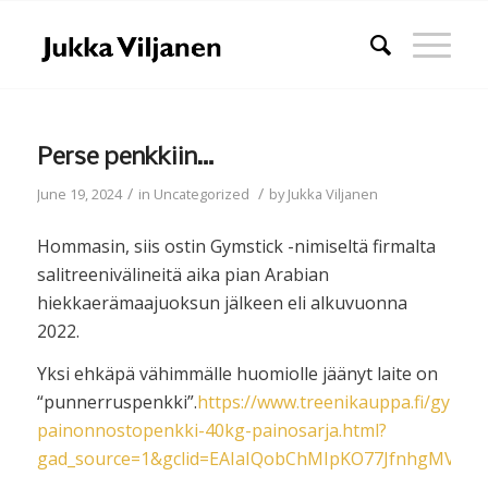
Perse penkkiin…
/
/
June 19, 2024
in
Uncategorized
by
Jukka Viljanen
Hommasin, siis ostin Gymstick -nimiseltä firmalta
salitreenivälineitä aika pian Arabian
hiekkaerämaajuoksun jälkeen eli alkuvuonna
2022.
Yksi ehkäpä vähimmälle huomiolle jäänyt laite on
“punnerruspenkki”.
https://www.treenikauppa.fi/gymsti
painonnostopenkki-40kg-painosarja.html?
gad_source=1&gclid=EAIaIQobChMIpKO77JfnhgMVE