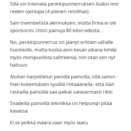
Sillä voi treenata penkkipunnerruksen lisäksi mm.
reiden ojentajia (4-päinen reisilihas).
Sain treenisetistä alennuksen, mutta firma ei ole
sponsorini. Ostin painoja 80 kilon edestä….
No, penkkipunnerrus on jäänyt erittäin vähälle
huomiolle, mutta koska aion kesän aikana tehdä
myös monipuolista salitreeniä, niin otan sen nyt
haltuun.
Aloitan harjoittelun pienillä painoilla, sillä sanon -
ihan kokemuksen syvällä rintaäänellä- että liian
raskailla painoilla saa paikat satavarmasti rikki.
Snadeilla painoilla tekniikka on helpompi pitää
kasassa.
Ei se pelkkä määrä vaan myös laatu.