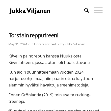
Torstain repputreeni
/
/
May 31, 2024
in
Uncategorized
by
Jukka Viljanen
Kävelin painorepun kanssa Nuuksiosta
Kivenlahteen, jossa autoni oli huollettavana.
Kun aloin suunnittelemaan vuoden 2024
harjoitusohjelmaa, niin päätin ottaa käyttöön
aiemmin hyväksi havaittuja treenimetodeja.
Ennen Grönlantia (2019) tein useita rucking-
treenejä.