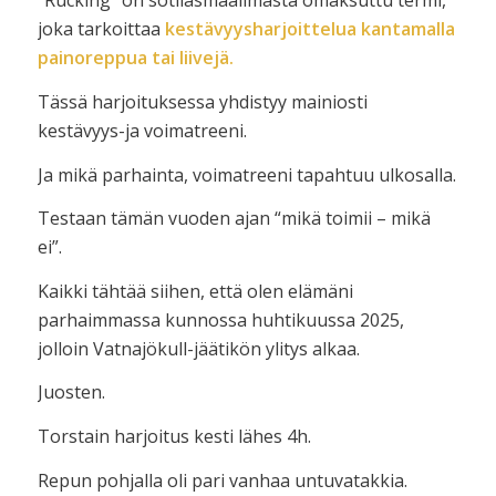
“Rucking” on sotilasmaailmasta omaksuttu termi,
joka tarkoittaa
kestävyysharjoittelua kantamalla
painoreppua tai liivejä.
Tässä harjoituksessa yhdistyy mainiosti
kestävyys-ja voimatreeni.
Ja mikä parhainta, voimatreeni tapahtuu ulkosalla.
Testaan tämän vuoden ajan “mikä toimii – mikä
ei”.
Kaikki tähtää siihen, että olen elämäni
parhaimmassa kunnossa huhtikuussa 2025,
jolloin Vatnajökull-jäätikön ylitys alkaa.
Juosten.
Torstain harjoitus kesti lähes 4h.
Repun pohjalla oli pari vanhaa untuvatakkia.