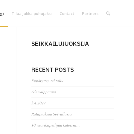
gi
Tilaa Jukka puhujaksi
Contact
Partners
SEIKKAILUJUOKSIJA
RECENT POSTS
Ennätysten tehtailu
Ole valppaana
3.4.2027
Ratajuoksua Solvallassa
10 vuorikiipeilijää kateissa…