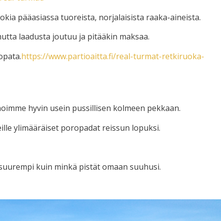
okia pääasiassa tuoreista, norjalaisista raaka-aineista.
mutta laadusta joutuu ja pitääkin maksaa.
opata.
https://www.partioaitta.fi/real-turmat-retkiruoka-
 Jaoimme hyvin usein pussillisen kolmeen pekkaan.
ille ylimääräiset poropadat reissun lopuksi.
a suurempi kuin minkä pistät omaan suuhusi.