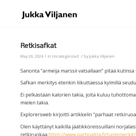
Retkisafkat
/
/
May 26, 2024
in
Uncategorized
by
Jukka Viljanen
Sanonta “armeija marssii vatsallaan” pitää kutinsa m
Safkan merkitys etenkin liikuttaessa kylmillä seud
Ei pelkästään kalorien takia, joita kuluu tuhott
mielen takia.
Explorersweb kirjoitti artikkelin “parhaat retkiruoa
Olen käyttänyt kaikilla jäätikköreissuillani norjalai
retkiruokaa.
https://www.partioaitta.fi/tuotemerkit