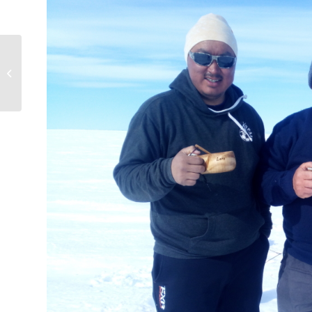
Kuvasatoa viime päiviltä