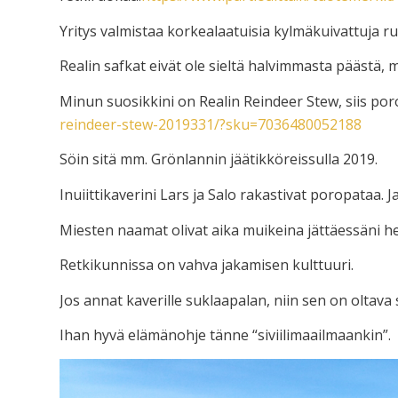
Yritys valmistaa korkealaatuisia kylmäkuivattuja ru
Realin safkat eivät ole sieltä halvimmasta päästä, 
Minun suosikkini on Realin Reindeer Stew, siis por
reindeer-stew-2019331/?sku=7036480052188
Söin sitä mm. Grönlannin jäätikköreissulla 2019.
Inuiittikaverini Lars ja Salo rakastivat poropataa.
Miesten naamat olivat aika muikeina jättäessäni he
Retkikunnissa on vahva jakamisen kulttuuri.
Jos annat kaverille suklaapalan, niin sen on oltav
Ihan hyvä elämänohje tänne “siviilimaailmaankin”.