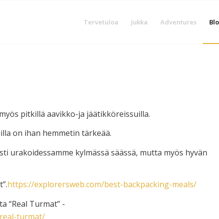
Tervetuloa
Jukka
Adventures
Blo
yös pitkillä aavikko-ja jäätikköreissuilla.
uilla on ihan hemmetin tärkeää.
omasti urakoidessamme kylmässä säässä, mutta myös hyvän
t”.
https://explorersweb.com/best-backpacking-meals/
sta “Real Turmat” -
/real-turmat/