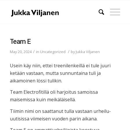
Team E
/
/
May 20, 2024
in
Uncategorized
by
Jukka Viljanen
Usein käy niin, ettei treenilenkeillä ei tule juuri
ketään vastaan, mutta sunnuntaina tuli ja
aikamoinen lössi tulikin.
Team Electrofitillä oli harjoitus samoissa
maisemissa kuin meikäläisellä.
Tiimin nimi on saattanut tulla vastaan urheilu-
uutisissa viimeisen vuoden parin aikana.