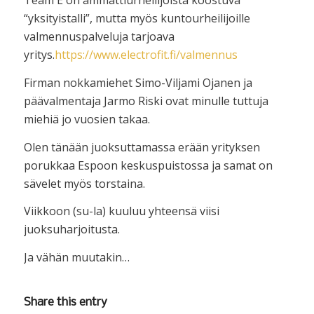
Team E on ammattiurheilijoista koostuva
“yksityistalli”, mutta myös kuntourheilijoille
valmennuspalveluja tarjoava
yritys.
https://www.electrofit.fi/valmennus
Firman nokkamiehet Simo-Viljami Ojanen ja
päävalmentaja Jarmo Riski ovat minulle tuttuja
miehiä jo vuosien takaa.
Olen tänään juoksuttamassa erään yrityksen
porukkaa Espoon keskuspuistossa ja samat on
sävelet myös torstaina.
Viikkoon (su-la) kuuluu yhteensä viisi
juoksuharjoitusta.
Ja vähän muutakin…
Share this entry