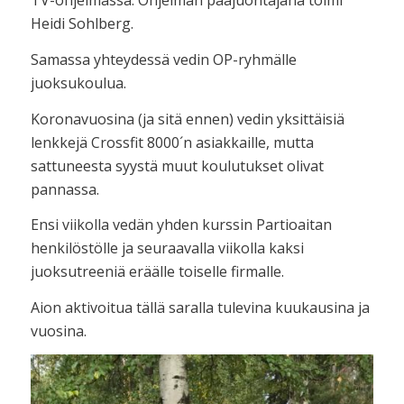
TV-ohjelmassa. Ohjelman pääjuontajana toimi
Heidi Sohlberg.
Samassa yhteydessä vedin OP-ryhmälle
juoksukoulua.
Koronavuosina (ja sitä ennen) vedin yksittäisiä
lenkkejä Crossfit 8000´n asiakkaille, mutta
sattuneesta syystä muut koulutukset olivat
pannassa.
Ensi viikolla vedän yhden kurssin Partioaitan
henkilöstölle ja seuraavalla viikolla kaksi
juoksutreeniä eräälle toiselle firmalle.
Aion aktivoitua tällä saralla tulevina kuukausina ja
vuosina.