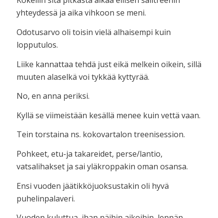
Kokeilin sitä pitkästä aikaa eilisen salitreenin
yhteydessä ja aika vihkoon se meni.
Odotusarvo oli toisin vielä alhaisempi kuin
lopputulos.
Liike kannattaa tehdä just eikä melkein oikein, sillä
muuten alaselkä voi tykkää kyttyrää.
No, en anna periksi.
Kyllä se viimeistään kesällä menee kuin vettä vaan.
Tein torstaina ns. kokovartalon treenisession.
Pohkeet, etu-ja takareidet, perse/lantio,
vatsalihakset ja sai yläkroppakin oman osansa.
Ensi vuoden jäätikköjuoksustakin oli hyvä
puhelinpalaveri.
Vuoden kuluttua, ihan näihin aikoihin, lennän