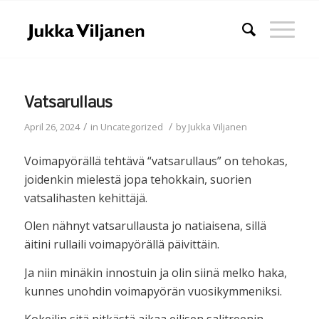
Vatsarullaus
/
/
April 26, 2024
in
Uncategorized
by
Jukka Viljanen
Voimapyörällä tehtävä “vatsarullaus” on tehokas,
joidenkin mielestä jopa tehokkain, suorien
vatsalihasten kehittäjä.
Olen nähnyt vatsarullausta jo natiaisena, sillä
äitini rullaili voimapyörällä päivittäin.
Ja niin minäkin innostuin ja olin siinä melko haka,
kunnes unohdin voimapyörän vuosikymmeniksi.